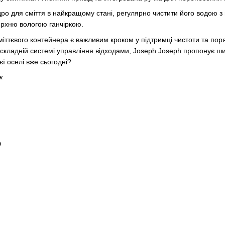
дро для сміття
в найкращому стані, регулярно чистити його водою з
рхню вологою ганчіркою.
іттєвого контейнера є важливим кроком у підтримці чистоти та поряд
кладній системі управління відходами, Joseph Joseph пропонує ши
єї оселі вже сьогодні?
к
о