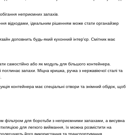
побігання неприємних запахів.
ління відходами, ідеальним рішенням може стати органайзер
изайн доповнить будь-який кухонний інтер'єр. Смітник має
ати самостійно або як модуль для більшого контейнера.
 і поглинає запахи. Міцна кришка, ручка з нержавіючої сталі та
.
рукція контейнера має спеціальні отвори та знімний обідок, щоб
ьним фільтром для боротьби з неприємними запахами, а висувна
нтиляцією для легкого виймання, їх можна розмістити на
я полегшують його використання та транспортування.