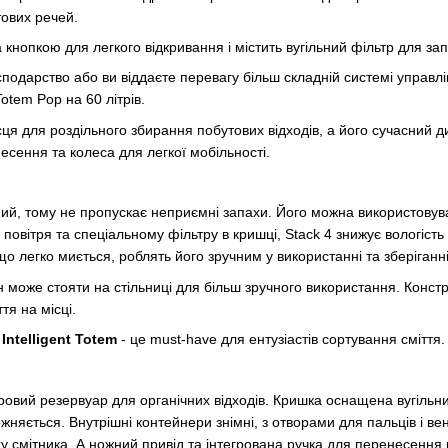
тових речей.
кнопкою для легкого відкривання і містить вугільний фільтр для за
подарство або ви віддаєте перевагу більш складній системі управ
otem Pop на 60 літрів.
сця для роздільного збирання побутових відходів, а його сучасний д
есення та колеса для легкої мобільності.
ний, тому не пропускає неприємні запахи. Його можна використовув
 повітря та спеціальному фільтру в кришці, Stack 4 знижує вологість
о легко миється, роблять його зручним у використанні та зберіганні
ін може стояти на стільниці для більш зручного використання. Конст
тя на місці.
Intelligent Totem
- це must-have для ентузіастів сортування сміття.
ітровий резервуар для органічних відходів. Кришка оснащена вугіл
жняється. Внутрішні контейнери знімні, з отворами для пальців і ве
ху смітника. А ножний привід та інтегрована ручка для перенесенн