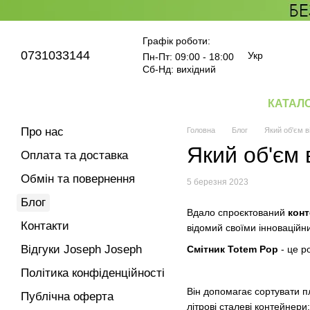
Перейти до основного контенту
Графік роботи:
0731033144
Укр
Пн-Пт: 09:00 - 18:00
Сб-Нд: вихідний
КАТАЛ
Про нас
Головна
Блог
Який об'єм в
Який об'єм 
Оплата та доставка
Обмін та повернення
5 березня 2023
Блог
Вдало спроєктований
конт
Контакти
відомий своїми інноваційни
Відгуки Joseph Joseph
Смітник Totem Pop
- це р
Політика конфіденційності
Він допомагає сортувати пл
Публічна оферта
літрові сталеві контейнери