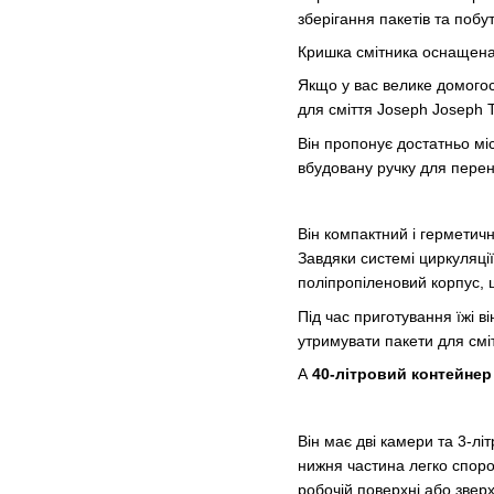
зберігання пакетів та побу
Кришка смітника оснащена 
Якщо у вас велике домогос
для сміття Joseph Joseph T
Він пропонує достатньо мі
вбудовану ручку для перен
Він компактний і герметич
Завдяки системі циркуляції
поліпропіленовий корпус, щ
Під час приготування їжі в
утримувати пакети для сміт
А
40-літровий контейнер 
Він має дві камери та 3-л
нижня частина легко споро
робочій поверхні або звер