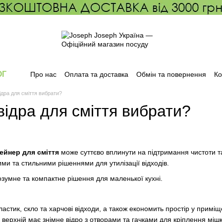
ОГ
Про нас
Оплата та доставка
Обмін та повернення
Ко
ідра для сміття вибрати?
відра для сміття вибрати?
ейнер для сміття
може суттєво вплинути на підтримання чистоти т
ми та стильними рішеннями для утилізації відходів.
озумне та компактне рішення для маленької кухні.
астик, скло та харчові відходи, а також економить простір у приміщ
: верхній має знімне відро з отворами та гачками для кріплення міш