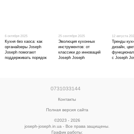
6 октября 2025
25 сентября 2025
12 августа 20
Кухня без хаоса: как
Эволюция кухонных
Тренды кухн
органайзеры Joseph
инструментов: от
дизайн, цве
Joseph помогают
классики до инноваций
функционал
поддерживать порядок
Joseph Joseph
с Joseph Jo
0731033144
Контакты
Полная версия сайта
©2023 - 2026
joseph-joseph.in.ua - Все права защищены.
График работы: