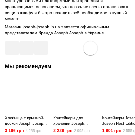
многоуровневыми платформами для хранения и
вращающимся основанием, что позволяет легко организовать
вещи в шкафу и быстро находить всё необходимое в нужный
момент.
Магазин
joseph-joseph.in.ua
является официальным
представителем бренда Joseph Joseph в Украине.
Мы рекомендуем
Хлебница с крышкой-
Контейнеры для
Контейнеры Jose
доской Joseph Joseph
хранения Joseph
Joseph Nest Editi
Bread Bin (81097)
Joseph Nest Multicolor 4
Blue 5 шт (81105)
3 166 грн
2 229 грн
1 901 грн
4 255 грн
2 995 грн
2 555 г
шт (81060)