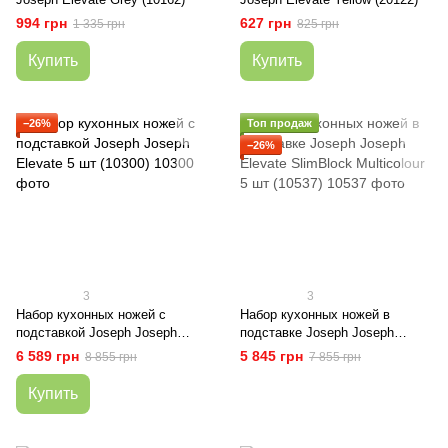
994 грн
627 грн
1 335 грн
825 грн
Купить
Купить
−26%
Топ продаж
−26%
3
3
Набор кухонных ножей с
Набор кухонных ножей в
подставкой Joseph Joseph
подставке Joseph Joseph
Elevate 5 шт (10300)
Elevate SlimBlock Multicolour 5
6 589 грн
5 845 грн
8 855 грн
7 855 грн
шт (10537)
Купить