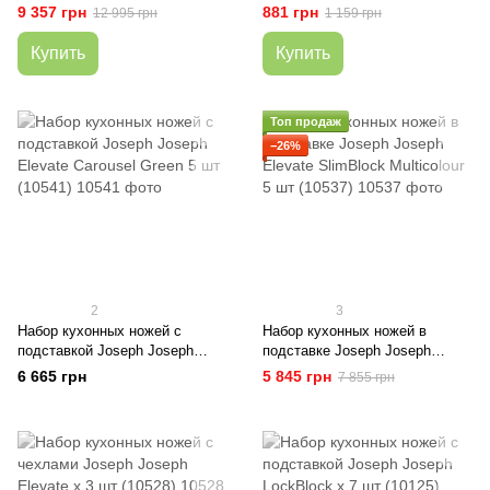
9 357 грн
881 грн
12 995 грн
1 159 грн
Купить
Купить
Топ продаж
−26%
2
3
Набор кухонных ножей с
Набор кухонных ножей в
подставкой Joseph Joseph
подставке Joseph Joseph
Elevate Carousel Green 5 шт
Elevate SlimBlock Multicolour 5
6 665 грн
5 845 грн
7 855 грн
(10541)
шт (10537)