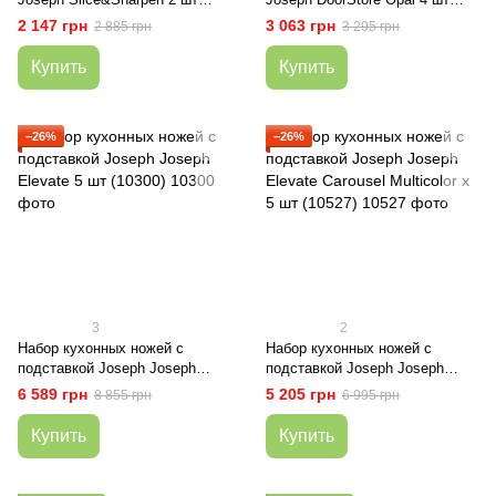
(10146)
(10303)
2 147 грн
3 063 грн
2 885 грн
3 295 грн
Купить
Купить
−26%
−26%
3
2
Набор кухонных ножей с
Набор кухонных ножей с
подставкой Joseph Joseph
подставкой Joseph Joseph
Elevate 5 шт (10300)
Elevate Carousel Multicolor х 5
6 589 грн
5 205 грн
8 855 грн
6 995 грн
шт (10527)
Купить
Купить