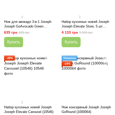
4
3
Нож для авокадо 3-в-1 Joseph
Набор кухонных ножей Joseph
Joseph GoAvocado Green
Joseph Elevate Store, 5 шт
(20112)
(10545)
635 грн
4 133 грн
835 грн
5 555 грн
Купить
Купить
−28%
Новинка
−24%
2
Набор кухонных ножей Joseph
Нож консервный Joseph Joseph
Joseph Elevate Carousel (10546)
GoRound (1000064)