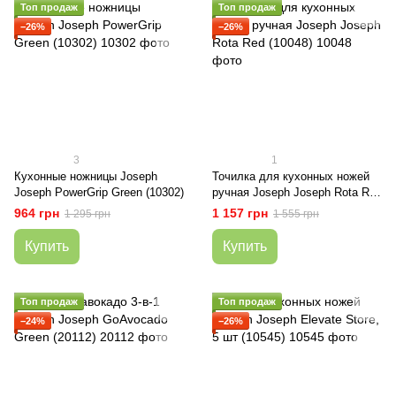
Топ продаж
Топ продаж
−26%
−26%
3
1
Кухонные ножницы Joseph
Точилка для кухонных ножей
Joseph PowerGrip Green (10302)
ручная Joseph Joseph Rota Red
(10048)
964 грн
1 157 грн
1 295 грн
1 555 грн
Купить
Купить
Топ продаж
Топ продаж
−24%
−26%