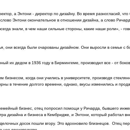
ктор, а Энтони - директор по дизайну. Во время разногласий, что 
о слово Энтони окончательное в отношении дизайна, а слово Ричард
сегда знали, в чем наши сильные стороны, какие наши роли», - гов
ья, они всегда были очарованы дизайном. Они выросли в семье с
ный их дедом в 1936 году в Бирмингеме, производил все - от боко
им бизнесом, когда они учились в университете, производя стекл
ны в течение долгого времени, однако, вкусы изменились и продаж
семейный бизнес, отец попросил помощи у Ричарда, бывшего инжен
стра дизайна и бизнеса в Кембридже, и Энтони, который работал в
елочных досок пошли вгору. Это вдохновило близнецов. Отец пере
льное производство.