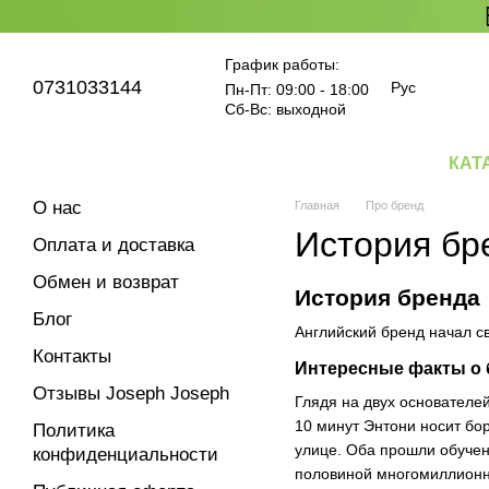
Перейти к основному контенту
График работы:
0731033144
Рус
Пн-Пт: 09:00 - 18:00
Cб-Вс: выходной
КАТ
О нас
Главная
Про бренд
История бр
Оплата и доставка
Обмен и возврат
История бренда
Блог
Английский бренд начал с
Контакты
Интересные факты о 
Отзывы Joseph Joseph
Глядя на двух основателей
10 минут Энтони носит бор
Политика
улице. Оба прошли обучени
конфиденциальности
половиной многомиллионн