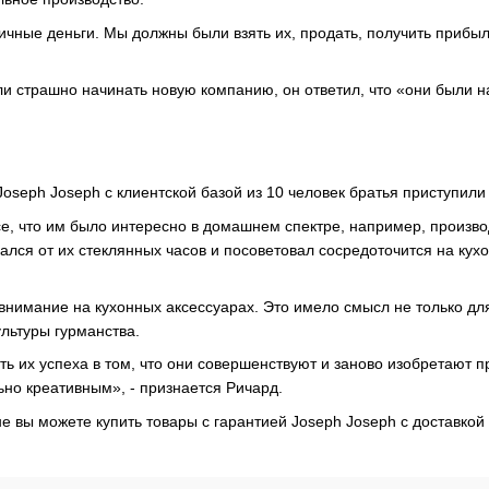
ичные деньги. Мы должны были взять их, продать, получить прибыл
ли страшно начинать новую компанию, он ответил, что «они были н
Joseph Joseph с клиентской базой из 10 человек братья приступили
е, что им было интересно в домашнем спектре, например, производ
азался от их стеклянных часов и посоветовал сосредоточится на ку
внимание на кухонных аксессуарах. Это имело смысл не только д
ультуры гурманства.
ть их успеха в том, что они совершенствуют и заново изобретают 
ьно креативным», - признается Ричард.
 вы можете купить товары с гарантией Joseph Joseph с доставкой 