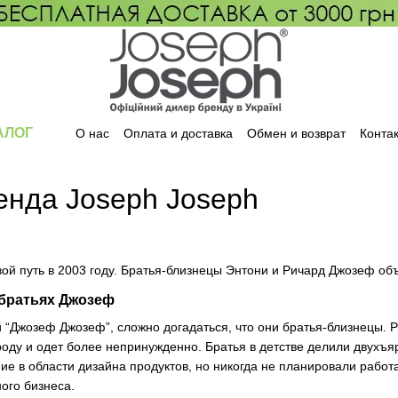
АЛОГ
О нас
Оплата и доставка
Обмен и возврат
Конта
енда Joseph Joseph
вой путь в 2003 году. Братья-близнецы Энтони и Ричард Джозеф об
братьях Джозеф
 “Джозеф Джозеф”, сложно догадаться, что они братья-близнецы. Р
оду и одет более непринужденно. Братья в детстве делили двухъяр
е в области дизайна продуктов, но никогда не планировали работа
ого бизнеса.