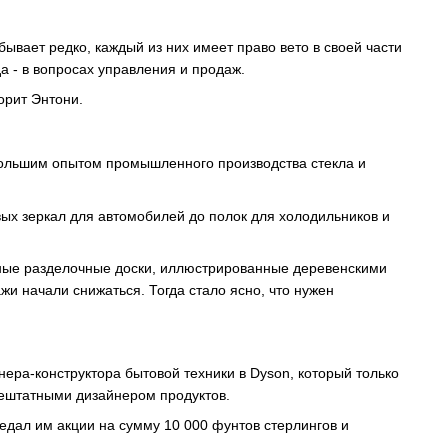
бывает редко, каждый из них имеет право вето в своей части
а - в вопросах управления и продаж.
орит Энтони.
 большим опытом промышленного производства стекла и
вых зеркал для автомобилей до полок для холодильников и
янные разделочные доски, иллюстрированные деревенскими
и начали снижаться. Тогда стало ясно, что нужен
ера-конструктора бытовой техники в Dyson, который только
нештатными дизайнером продуктов.
дал им акции на сумму 10 000 фунтов стерлингов и