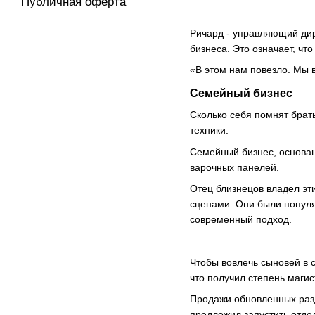
Публичная оферта
Ричард - управляющий дире
бизнеса. Это означает, чт
«В этом нам повезло. Мы в
Семейный бизнес
Сколько себя помнят брат
техники.
Семейный бизнес, основан
варочных панелей.
Отец близнецов владел эт
сценами. Они были популяр
современный подход.
Чтобы вовлечь сыновей в 
что получил степень маги
Продажи обновленных разд
предложил запустить отде