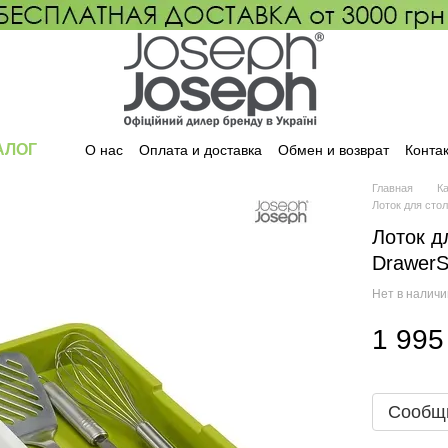
АЛОГ
О нас
Оплата и доставка
Обмен и возврат
Конта
Главная
К
Лоток для сто
Лоток д
DrawerS
Нет в налич
1 995
Сообщи