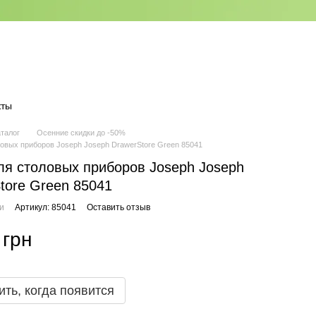
кты
аталог
Осенние скидки до -50%
ловых приборов Joseph Joseph DrawerStore Green 85041
ля столовых приборов Joseph Joseph
tore Green 85041
ии
Артикул: 85041
Оставить отзыв
 грн
ть, когда появится