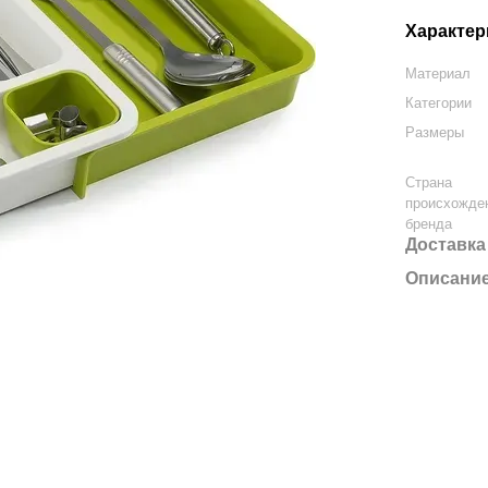
Характер
Материал
Категории
Размеры
Страна
происхожде
бренда
Доставка
Описани