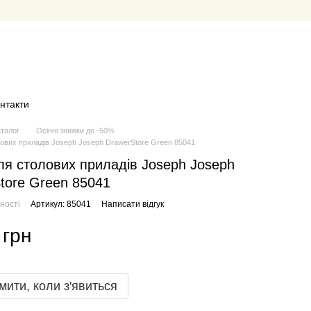
нтакти
аталог
Осінні знижки до -50%
лових приладів Joseph Joseph DrawerStore Green 85041
ля столових приладів Joseph Joseph
tore Green 85041
ності
Артикул: 85041
Написати відгук
 грн
мити, коли з'явиться