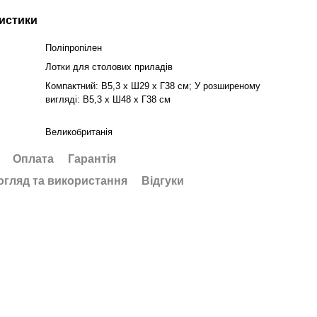
истики
Поліпропілен
Лотки для столових приладів
Компактний: В5,3 x Ш29 x Г38 см; У розширеному
вигляді: В5,3 x Ш48 x Г38 см
Великобританія
Оплата
Гарантія
огляд та використання
Відгуки