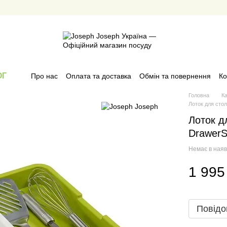
ОГ
Про нас
Оплата та доставка
Обмін та повернення
Ко
Головна
К
Лоток для сто
Лоток д
DrawerS
Немає в наяв
1 995
Повідо