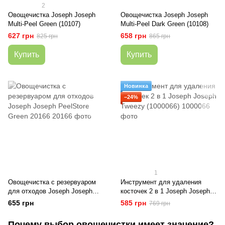
2
Овощечистка Joseph Joseph
Овощечистка Joseph Joseph
Multi-Peel Green (10107)
Multi-Peel Dark Green (10108)
627 грн
658 грн
825 грн
865 грн
Купить
Купить
Новинка
−24%
1
Овощечистка с резервуаром
Инструмент для удаления
для отходов Joseph Joseph
косточек 2 в 1 Joseph Joseph
PeelStore Green 20166
Tweezy (1000066)
655 грн
585 грн
769 грн
Почему выбор овощечистки имеет значение?