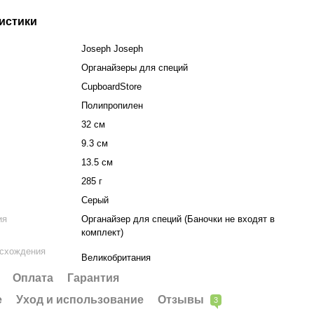
истики
Joseph Joseph
Органайзеры для специй
CupboardStore
Полипропилен
32 см
9.3 см
13.5 см
285 г
Серый
ия
Органайзер для специй (Баночки не входят в
комплект)
исхождения
Великобритания
Оплата
Гарантия
е
Уход и использование
Отзывы
3