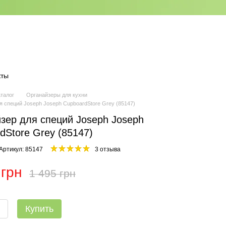
кты
аталог
Органайзеры для кухни
я специй Joseph Joseph CupboardStore Grey (85147)
зер для специй Joseph Joseph
dStore Grey (85147)
Артикул: 85147
3 отзыва
 грн
1 495 грн
Купить