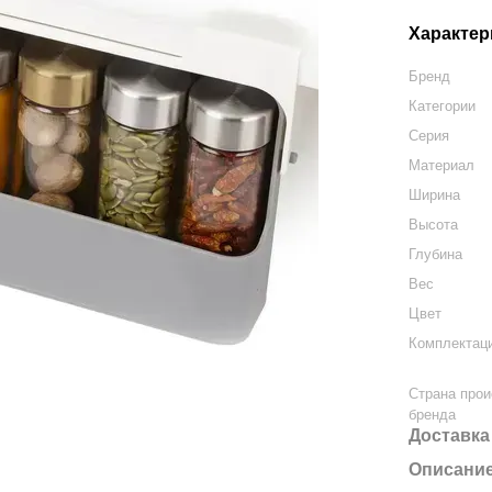
Характер
Бренд
Категории
Серия
Материал
Ширина
Высота
Глубина
Вес
Цвет
Комплектац
Страна про
бренда
Доставка
Описани