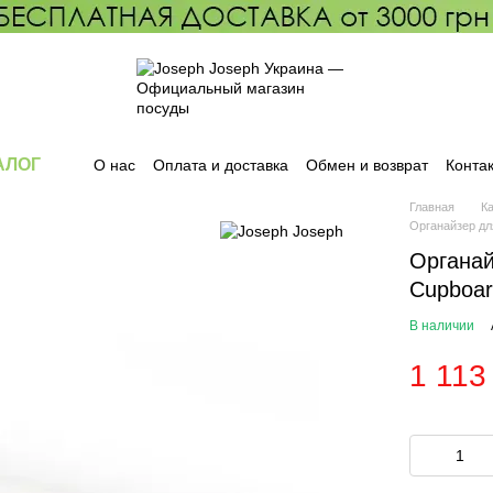
АЛОГ
О нас
Оплата и доставка
Обмен и возврат
Конта
Главная
К
Органайзер дл
Органай
Cupboar
В наличии
1 113