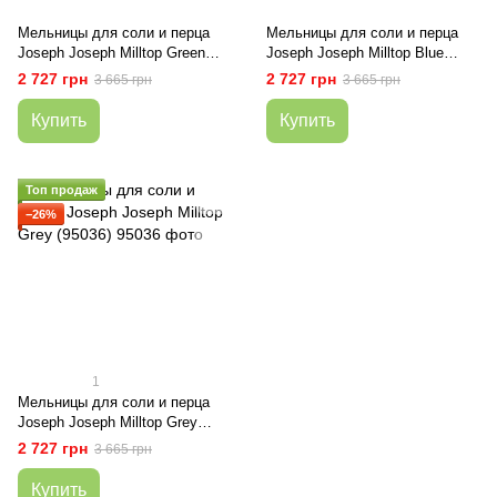
Мельницы для соли и перца
Мельницы для соли и перца
Joseph Joseph Milltop Green
Joseph Joseph Milltop Blue
(20182)
(20157)
2 727 грн
2 727 грн
3 665 грн
3 665 грн
Купить
Купить
Топ продаж
−26%
1
Мельницы для соли и перца
Joseph Joseph Milltop Grey
(95036)
2 727 грн
3 665 грн
Купить