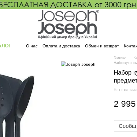
АЛОГ
О нас
Оплата и доставка
Обмен и возврат
Конта
Главная
К
Набор кухонны
Набор к
предмет
Нет в налич
2 995
Сообщи