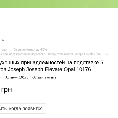
кты
аталог
Осенние скидки до -50%
х принадлежностей на подставке 5 предметов Joseph Joseph Elevate Opal 10176
ухонных принадлежностей на подставке 5
ов Joseph Joseph Elevate Opal 10176
ии
Артикул: 10176
Оставить отзыв
 грн
ть, когда появится