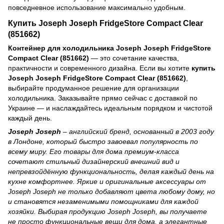
повседневное использование максимально удобным.
Купить Joseph Joseph FridgeStore Compact Clear
(851662)
Контейнер для холодильника Joseph Joseph FridgeStore
Compact Clear (851662)
— это сочетание качества,
практичности и современного дизайна. Если вы хотите
купить
Joseph Joseph FridgeStore Compact Clear (851662)
,
выбирайте продуманное решение для организации
холодильника. Заказывайте прямо сейчас с доставкой по
Украине — и наслаждайтесь идеальным порядком и чистотой
каждый день.
Joseph Joseph
– английский бренд, основанный в 2003 году
в Лондоне, который быстро завоевал популярность по
всему миру. Его товары для дома премиум‑класса
сочетают стильный дизайнерский внешний вид и
непревзойдённую функциональность, делая каждый день на
кухне комфортнее. Яркие и оригинальные аксессуары от
Joseph Joseph не только добавляют цвета любому дому, но
и становятся незаменимыми помощниками для каждой
хозяйки. Выбирая продукцию Joseph Joseph, вы получаете
не просто функциональные вещи для дома, а элегантные