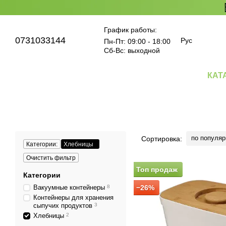
Перейти к основному контенту
График работы:
0731033144
Рус
Пн-Пт: 09:00 - 18:00
Cб-Вс: выходной
КАТ
по популяр
Сортировка:
Категории:
Хлебницы
Очистить фильтр
Топ продаж
Категории
Вакуумные контейнеры
8
−26%
Контейнеры для хранения
сыпучих продуктов
3
Хлебницы
2