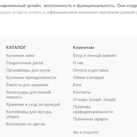
овременный дизайн, экологичность и функциональность. Они созданы
альные модели можно в
официальном интернет-магазине
joseph-
oseph
ан в 2003 году в Лондоне братьями Энтони и Ричардом Джозеф. Он
КАТАЛОГ
Клиентам
ктичность и долговечность. Со временем небольшая компания пре
Кухонные ножи
Вход в личный кабинет
Разделочные доски
О нас
Органайзеры для кухни
Оплата и доставка
е линии и современный стиль
Кухонные принадлежности
Обмен и возврат
Ёмкости для хранения
Блог
: каждое изделие приносит реальную пользу
Аксессуары для ванной
Контакты
использование новых материалов и технологий
комнаты
Отзывы Joseph Joseph
Хранение и уход за одеждой
ность и устойчивость к ежедневному использованию
Политика
Контейнеры для мусора,
конфиденциальности
 ярко демонстрируют эти принципы.
уборка
Публичная оферта
Коллекции по цветах
лебниц Joseph Joseph
Мы в соцсетях
во