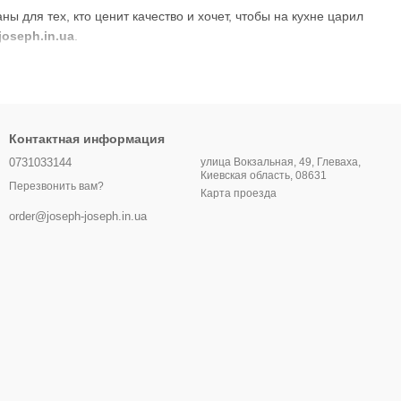
 для тех, кто ценит качество и хочет, чтобы на кухне царил
joseph.in.ua
.
и поставили перед собой задачу создавать вещи, которые
Контактная информация
вратилась в мирового лидера среди производителей бытовых
0731033144
улица Вокзальная, 49, Глеваха,
Киевская область, 08631
Перезвонить вам?
Карта проезда
order@joseph-joseph.in.ua