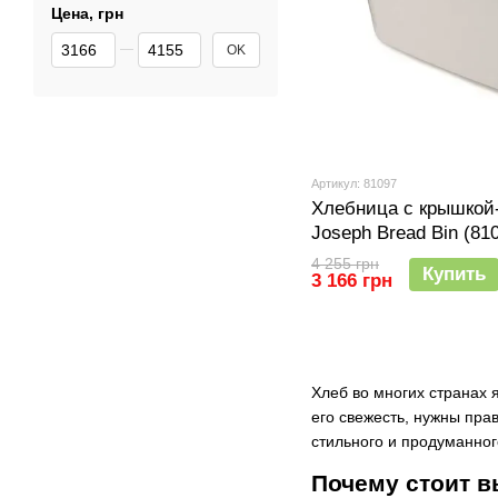
Цена, грн
От Цена, грн
До Цена, грн
OK
Артикул: 81097
Хлебница с крышкой
Joseph Bread Bin (81
4 255 грн
Купить
3 166 грн
Хлеб во многих странах 
его свежесть, нужны пр
стильного и продуманно
Почему стоит в