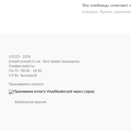
Эти хлебницы сочетают с
порядок. Купить оригин
Бренд Joseph J
История создания
Joseph Joseph был основ
объединяют красоту, пра
аксессуаров.
©2023 - 2026
joseph-joseph.in.ua - Все права защищены.
Философия бренда
График работы:
Пн-Пт: 09:00 - 18:00
Минимализм
: чётки
Cб-Вс: выходной
Функциональность
Принимаем к оплате
Инновационность
: 
Качество
: долговеч
Мобильная версия
Хлебницы Joseph Joseph
Особенности х
Материалы и качест