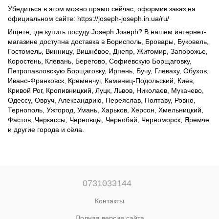
Убедиться в этом можно прямо сейчас, оформив заказ на
официальном сайте:
https://joseph-joseph.in.ua/ru/
Ищете, где купить посуду Joseph Joseph? В нашем интернет-
магазине доступна доставка в Борисполь, Бровары, Буковель,
Гостомель, Винницу, Вишнёвое, Днепр, Житомир, Запорожье,
Коростень, Клевань, Берегово, Софиевскую Борщаговку,
Петропавловскую Борщаговку, Ирпень, Бучу, Глеваху, Обухов,
Ивано-Франковск, Кременчуг, Каменец-Подольский, Киев,
Кривой Рог, Кропивницкий, Луцк, Львов, Николаев, Мукачево,
Одессу, Овруч, Александрию, Переяслав, Полтаву, Ровно,
Тернополь, Ужгород, Умань, Харьков, Херсон, Хмельницкий,
Фастов, Черкассы, Черновцы, Чернобай, Черноморск, Яремче
и другие города и сёла.
0731033144
Контакты
Полная версия сайта