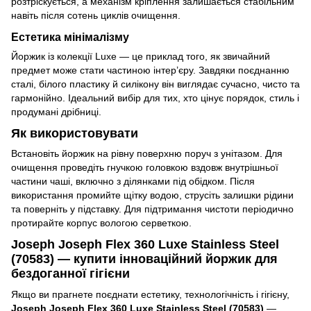
розтріскується, а механізм кріплення залишається стабільним
навіть після сотень циклів очищення.
Естетика мінімалізму
Йоржик із колекції Luxe — це приклад того, як звичайний
предмет може стати частиною інтер’єру. Завдяки поєднанню
сталі, білого пластику й силікону він виглядає сучасно, чисто та
гармонійно. Ідеальний вибір для тих, хто цінує порядок, стиль і
продумані дрібниці.
Як використовувати
Встановіть йоржик на рівну поверхню поруч з унітазом. Для
очищення проведіть гнучкою головкою вздовж внутрішньої
частини чаші, включно з ділянками під обідком. Після
використання промийте щітку водою, струсіть залишки рідини
та поверніть у підставку. Для підтримання чистоти періодично
протирайте корпус вологою серветкою.
Joseph Joseph Flex 360 Luxe Stainless Steel
(70583) — купити інноваційний йоржик для
бездоганної гігієни
Якщо ви прагнете поєднати естетику, технологічність і гігієну,
Joseph Joseph Flex 360 Luxe Stainless Steel (70583)
—