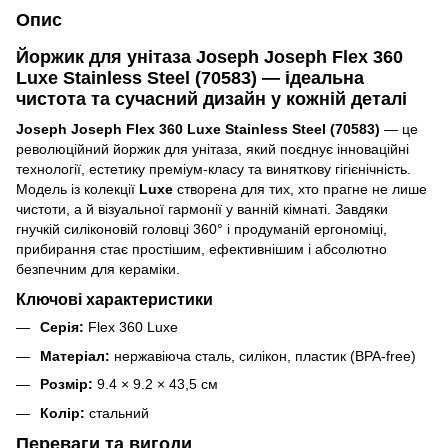
Опис
Йоржик для унітаза Joseph Joseph Flex 360
Luxe Stainless Steel (70583) — ідеальна
чистота та сучасний дизайн у кожній деталі
Joseph Joseph Flex 360 Luxe Stainless Steel (70583)
— це
революційний йоржик для унітаза, який поєднує інноваційні
технології, естетику преміум-класу та виняткову гігієнічність.
Модель із колекції
Luxe
створена для тих, хто прагне не лише
чистоти, а й візуальної гармонії у ванній кімнаті. Завдяки
гнучкій силіконовій головці 360° і продуманій ергономіці,
прибирання стає простішим, ефективнішим і абсолютно
безпечним для кераміки.
Ключові характеристики
Серія:
Flex 360 Luxe
Матеріал:
нержавіюча сталь, силікон, пластик (BPA-free)
Розмір:
9.4 × 9.2 × 43,5 см
Колір:
стальний
Переваги та вигоди