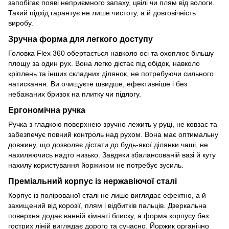
запобігає появі неприємного запаху, цвілі чи плям від вологи.
Такий підхід гарантує не лише чистоту, а й довговічність
виробу.
Зручна форма для легкого доступу
Головка Flex 360 обертається навколо осі та охоплює більшу
площу за один рух. Вона легко дістає під обідок, навколо
кріплень та інших складних ділянок, не потребуючи сильного
натискання. Ви очищуєте швидше, ефективніше і без
небажаних бризок на плитку чи підлогу.
Ергономічна ручка
Ручка з гладкою поверхнею зручно лежить у руці, не ковзає та
забезпечує повний контроль над рухом. Вона має оптимальну
довжину, що дозволяє дістати до будь-якої ділянки чаші, не
нахиляючись надто низько. Завдяки збалансованій вазі й куту
нахилу користування йоржиком не потребує зусиль.
Преміальний корпус із нержавіючої сталі
Корпус із полірованої сталі не лише виглядає ефектно, а й
захищений від корозії, плям і відбитків пальців. Дзеркальна
поверхня додає ванній кімнаті блиску, а форма корпусу без
гострих ліній виглядає дорого та сучасно. Йоржик органічно