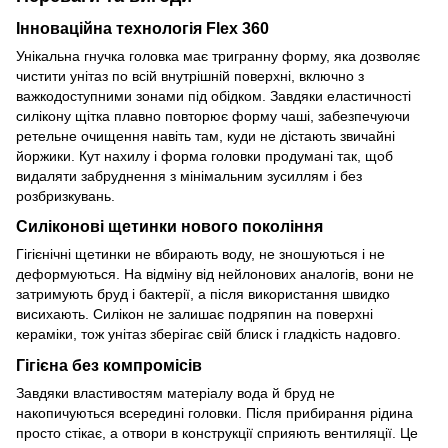
Інноваційна технологія Flex 360
Унікальна гнучка головка має тригранну форму, яка дозволяє
чистити унітаз по всій внутрішній поверхні, включно з
важкодоступними зонами під обідком. Завдяки еластичності
силікону щітка плавно повторює форму чаші, забезпечуючи
ретельне очищення навіть там, куди не дістають звичайні
йоржики. Кут нахилу і форма головки продумані так, щоб
видаляти забруднення з мінімальним зусиллям і без
розбризкувань.
Силіконові щетинки нового покоління
Гігієнічні щетинки не вбирають воду, не зношуються і не
деформуються. На відміну від нейлонових аналогів, вони не
затримують бруд і бактерії, а після використання швидко
висихають. Силікон не залишає подряпин на поверхні
кераміки, тож унітаз зберігає свій блиск і гладкість надовго.
Гігієна без компромісів
Завдяки властивостям матеріалу вода й бруд не
накопичуються всередині головки. Після прибирання рідина
просто стікає, а отвори в конструкції сприяють вентиляції. Це