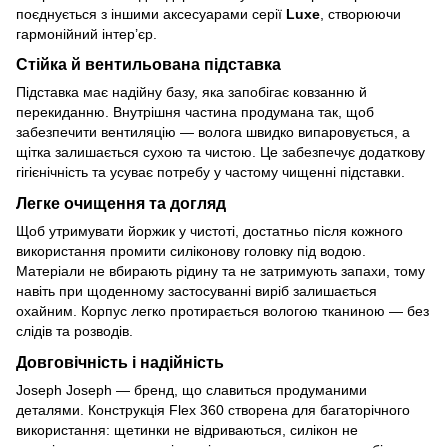
поєднується з іншими аксесуарами серії
Luxe
, створюючи
гармонійний інтер’єр.
Стійка й вентильована підставка
Підставка має надійну базу, яка запобігає ковзанню й
перекиданню. Внутрішня частина продумана так, щоб
забезпечити вентиляцію — волога швидко випаровується, а
щітка залишається сухою та чистою. Це забезпечує додаткову
гігієнічність та усуває потребу у частому чищенні підставки.
Легке очищення та догляд
Щоб утримувати йоржик у чистоті, достатньо після кожного
використання промити силіконову головку під водою.
Матеріали не вбирають рідину та не затримують запахи, тому
навіть при щоденному застосуванні виріб залишається
охайним. Корпус легко протирається вологою тканиною — без
слідів та розводів.
Довговічність і надійність
Joseph Joseph — бренд, що славиться продуманими
деталями. Конструкція Flex 360 створена для багаторічного
використання: щетинки не відриваються, силікон не