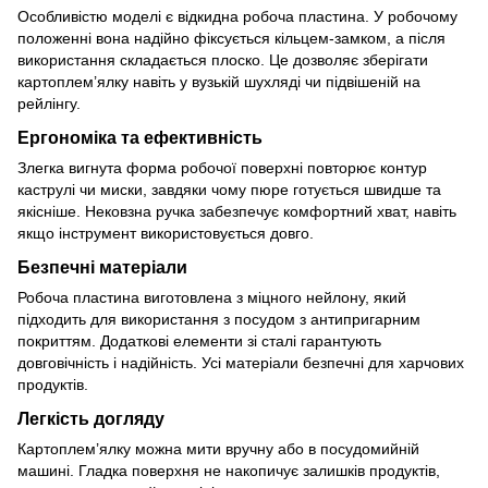
Особливістю моделі є відкидна робоча пластина. У робочому
положенні вона надійно фіксується кільцем-замком, а після
використання складається плоско. Це дозволяє зберігати
картоплем’ялку навіть у вузькій шухляді чи підвішеній на
рейлінгу.
Ергономіка та ефективність
Злегка вигнута форма робочої поверхні повторює контур
каструлі чи миски, завдяки чому пюре готується швидше та
якісніше. Нековзна ручка забезпечує комфортний хват, навіть
якщо інструмент використовується довго.
Безпечні матеріали
Робоча пластина виготовлена з міцного нейлону, який
підходить для використання з посудом з антипригарним
покриттям. Додаткові елементи зі сталі гарантують
довговічність і надійність. Усі матеріали безпечні для харчових
продуктів.
Легкість догляду
Картоплем’ялку можна мити вручну або в посудомийній
машині. Гладка поверхня не накопичує залишків продуктів,