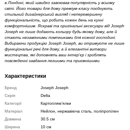
в Лондоні, який швидко завоював популярність у всьому
світі. Його товари для дому преміум-класу поєднують
стильний дизайнерський вигляд і неперевершену
функціональність, що робить кожен день на кухні
комфортнішим. Яскраві та оригінальні аксесуари від Joseph
Joseph не лише додають кольору будь-якому дому, але й
стають незамінними помічниками для кожної господині.
Вибираючи продукцію Joseph Joseph, ви отримуєте не лише
функціональні речі для дому, а й елегантні витвори
мистецтва, які доповнять ваш інтер'єр і зроблять
повсякденні завдання легшими та приємнішими.
Характеристики
Бренд
Joseph Joseph
Серія
Delta
Категорії
Картоплям'ялки
Матеріал
Нейлон, нержавіюча сталь, поліпропілен
Довжина
30.5 см
Ширина
10 см