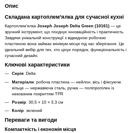
Опис
Складана картоплем’ялка для сучасної кухні
Картоплем’ялка
Joseph Joseph Delta Green (10161)
— це
зручний інструмент, що поєднує інноваційність і практичність.
Завдяки унікальній конструкції з відкидною робочою
пластиною вона займає мінімум місця під час зберігання. Це
ідеальний вибір для тих, хто цінує порядок, функціональність і
сучасний дизайн.
Ключові характеристики
Серія
: Delta
Матеріали
: робоча пластина — нейлон; вісь і фіксуюче
кільце — нержавіюча сталь; ручка — поліпропілен із
нековзним покриттям TPR
Розмір
: 30,5 × 10 × 3,3 см
Колір
: зелений
Переваги та вигоди
Компактність і економія місця