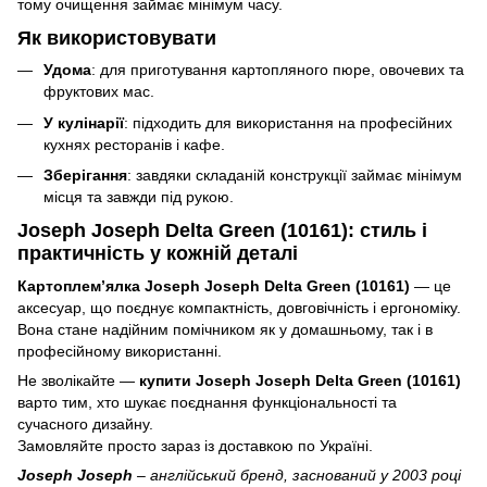
тому очищення займає мінімум часу.
Як використовувати
Удома
: для приготування картопляного пюре, овочевих та
фруктових мас.
У кулінарії
: підходить для використання на професійних
кухнях ресторанів і кафе.
Зберігання
: завдяки складаній конструкції займає мінімум
місця та завжди під рукою.
Joseph Joseph Delta Green (10161): стиль і
практичність у кожній деталі
Картоплем’ялка Joseph Joseph Delta Green (10161)
— це
аксесуар, що поєднує компактність, довговічність і ергономіку.
Вона стане надійним помічником як у домашньому, так і в
професійному використанні.
Не зволікайте —
купити Joseph Joseph Delta Green (10161)
варто тим, хто шукає поєднання функціональності та
сучасного дизайну.
Замовляйте просто зараз із доставкою по Україні.
Joseph Joseph
– англійський бренд, заснований у 2003 році