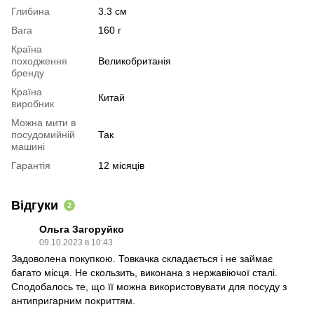
Глибина
3.3 см
Вага
160 г
Країна
походження
Великобританія
бренду
Країна
Китай
виробник
Можна мити в
посудомийній
Так
машині
Гарантія
12 місяців
Відгуки
2
Ольга Загоруйко
09.10.2023 в 10:43
Задоволена покупкою. Товкачка складається і не займає
багато місця. Не скользить, виконана з нержавіючої сталі.
Сподобалось те, що її можна використовувати для посуду з
антипригарним покриттям.