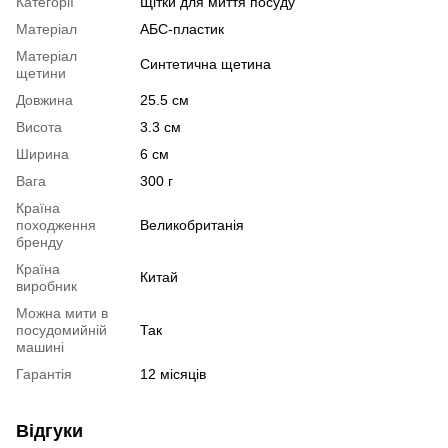
Категорії
Щітки для миття посуду
Матеріал
АБС-пластик
Матеріал
Синтетична щетина
щетини
Довжина
25.5 см
Висота
3.3 см
Ширина
6 см
Вага
300 г
Країна
походження
Великобританія
бренду
Країна
Китай
виробник
Можна мити в
посудомийній
Так
машині
Гарантія
12 місяців
Відгуки