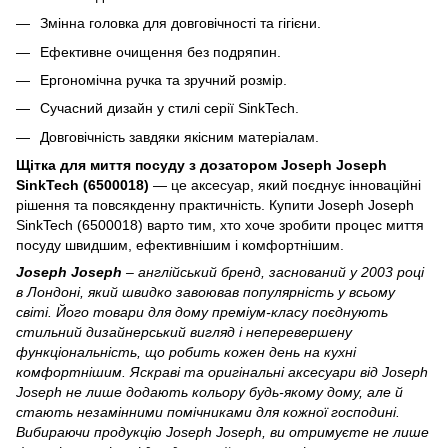
Змінна головка для довговічності та гігієни.
Ефективне очищення без подряпин.
Ергономічна ручка та зручний розмір.
Сучасний дизайн у стилі серії SinkTech.
Довговічність завдяки якісним матеріалам.
Щітка для миття посуду з дозатором Joseph Joseph
SinkTech (6500018)
— це аксесуар, який поєднує інноваційні
рішення та повсякденну практичність. Купити Joseph Joseph
SinkTech (6500018) варто тим, хто хоче зробити процес миття
посуду швидшим, ефективнішим і комфортнішим.
Joseph Joseph
– англійський бренд, заснований у 2003 році
в Лондоні, який швидко завоював популярність у всьому
світі. Його товари для дому преміум-класу поєднують
стильний дизайнерський вигляд і неперевершену
функціональність, що робить кожен день на кухні
комфортнішим. Яскраві та оригінальні аксесуари від Joseph
Joseph не лише додають кольору будь-якому дому, але й
стають незамінними помічниками для кожної господині.
Вибираючи продукцію Joseph Joseph, ви отримуєте не лише