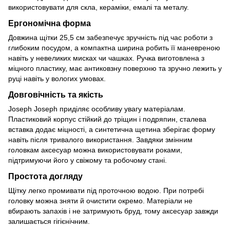
використовувати для скла, кераміки, емалі та металу.
Ергономічна форма
Довжина щітки 25,5 см забезпечує зручність під час роботи з
глибоким посудом, а компактна ширина робить її маневреною
навіть у невеликих мисках чи чашках. Ручка виготовлена з
міцного пластику, має антиковзну поверхню та зручно лежить у
руці навіть у вологих умовах.
Довговічність та якість
Joseph Joseph приділяє особливу увагу матеріалам.
Пластиковий корпус стійкий до тріщин і подряпин, сталева
вставка додає міцності, а синтетична щетина зберігає форму
навіть після тривалого використання. Завдяки змінним
головкам аксесуар можна використовувати роками,
підтримуючи його у свіжому та робочому стані.
Простота догляду
Щітку легко промивати під проточною водою. При потребі
головку можна зняти й очистити окремо. Матеріали не
вбирають запахів і не затримують бруд, тому аксесуар завжди
залишається гігієнічним.