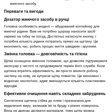
миючого засобу.
Переваги та вигоди
Дозатор миючого засобу в ручці
Головна особливість моделі — вбудований контейнер для
миючої рідини. Вам не потрібно щоразу наносити засіб
окремо на губку чи посуд. Достатньо натиснути кнопку, і
потрібна кількість рідини потрапить прямо на щетину. Це
економить час, робить процес миття швидким і зручним.
Змінна головка — довговічність та гігієна
Щітка оснащена змінною головкою, що дозволяє підтримувати
аксесуар у чистоті та продовжувати термін його служби. Коли
щетина втратить ефективність, ви просто міняєте робочу
частину на нову, не купуючи щітку повністю. Це економно і
водночас екологічно, адже зменшується кількість пластикових
відходів.
Ефективне очищення навіть складних забруднень
Синтетична щетина стійка до плям і призначена для
видалення жиру, залишків їжі та бруду з різних поверхонь.
Вона не дряпає делікатні матеріали, тому щітку можна