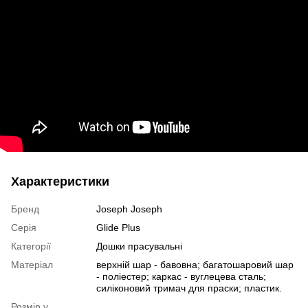
Характеристики
Бренд
Joseph Joseph
Серія
Glide Plus
Категорії
Дошки прасувальні
Матеріал
верхній шар - бавовна; багатошаровий шар
- поліестер; каркас - вуглецева сталь;
силіконовий тримач для праски; пластик.
Розмір у