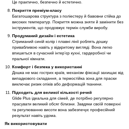
Це практично, безпечно й естетично.
Покриття преміум-класу
Багатошарова структура з поліестеру й бавовни стійка до
високих температур. Покриття можна зняти й замінити без
інструментів, що продовжує термін служби виробу.
Продуманий дизайн і естетика
Стриманий синій колір і плавні лінії роблять дошку
привабливою навіть у відкритому вигляді. Вона легко
впишеться в сучасний інтер’єр кухні, гардеробної чи
пральної кімнати.
Комфорт і безпека у використанні
Дошка не має гострих країв, механізм фіксації захищає від
випадкового складання, а термостійка зона для праски
виключає ризик опіків або деформацій тканини.
Підходить для великої кількості речей
Glide Plus ідеальна для сімей, де потрібно регулярно
прасувати великий обсяг білизни. Завдяки своїй поверхні
та регулюванню висоти вона забезпечує професійний
результат навіть удома.
Як використовувати