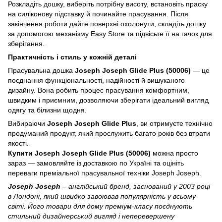
Розкладіть дошку, виберіть потрібну висоту, встановіть праску
на силіконову підставку й починайте прасування. Після
закінчення роботи дайте поверхні охолонути, складіть дошку
за допомогою механізму Easy Store та підвісьте її на гачок для
зберігання.
Практичність і стиль у кожній деталі
Прасувальна дошка
Joseph Joseph Glide Plus (50006)
— це
поєднання функціональності, надійності й вишуканого
дизайну. Вона робить процес прасування комфортним,
швидким і приємним, дозволяючи зберігати ідеальний вигляд
одягу та білизни щодня.
Вибираючи
Joseph Joseph Glide Plus
, ви отримуєте технічно
продуманий продукт, який прослужить багато років без втрати
якості.
Купити Joseph Joseph Glide Plus (50006)
можна просто
зараз — замовляйте із доставкою по Україні та оцініть
переваги преміальної прасувальної техніки Joseph Joseph.
Joseph Joseph
– англійський бренд, заснований у 2003 році
в Лондоні, який швидко завоював популярність у всьому
світі. Його товари для дому преміум-класу поєднують
стильний дизайнерський вигляд і неперевершену