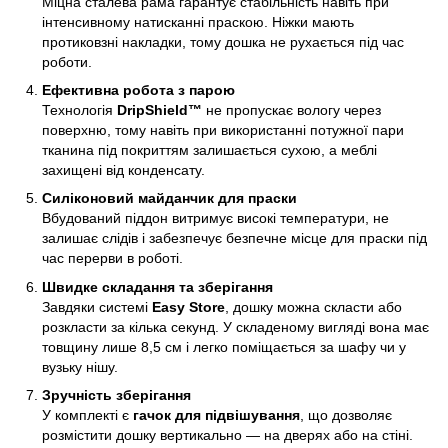
Міцна сталева рама гарантує стабільність навіть при
інтенсивному натисканні праскою. Ніжки мають
протиковзні накладки, тому дошка не рухається під час
роботи.
Ефективна робота з парою
Технологія
DripShield™
не пропускає вологу через
поверхню, тому навіть при використанні потужної пари
тканина під покриттям залишається сухою, а меблі
захищені від конденсату.
Силіконовий майданчик для праски
Вбудований піддон витримує високі температури, не
залишає слідів і забезпечує безпечне місце для праски під
час перерви в роботі.
Швидке складання та зберігання
Завдяки системі
Easy Store
, дошку можна скласти або
розкласти за кілька секунд. У складеному вигляді вона має
товщину лише 8,5 см і легко поміщається за шафу чи у
вузьку нішу.
Зручність зберігання
У комплекті є
гачок для підвішування
, що дозволяє
розмістити дошку вертикально — на дверях або на стіні.