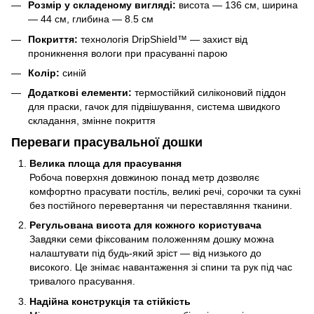
Розмір у складеному вигляді:
висота — 136 см, ширина
— 44 см, глибина — 8.5 см
Покриття:
технологія DripShield™ — захист від
проникнення вологи при прасуванні парою
Колір:
синій
Додаткові елементи:
термостійкий силіконовий піддон
для праски, гачок для підвішування, система швидкого
складання, змінне покриття
Переваги прасувальної дошки
Велика площа для прасування
Робоча поверхня довжиною понад метр дозволяє
комфортно прасувати постіль, великі речі, сорочки та сукні
без постійного перевертання чи переставляння тканини.
Регульована висота для кожного користувача
Завдяки семи фіксованим положенням дошку можна
налаштувати під будь-який зріст — від низького до
високого. Це знімає навантаження зі спини та рук під час
тривалого прасування.
Надійна конструкція та стійкість