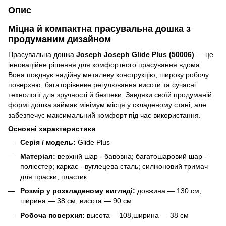
Опис
Міцна й компактна прасувальна дошка з
продуманим дизайном
Прасувальна дошка
Joseph Joseph Glide Plus (50006)
— це
інноваційне рішення для комфортного прасування вдома.
Вона поєднує надійну металеву конструкцію, широку робочу
поверхню, багаторівневе регулювання висоти та сучасні
технології для зручності й безпеки. Завдяки своїй продуманій
формі дошка займає мінімум місця у складеному стані, але
забезпечує максимальний комфорт під час використання.
Основні характеристики
Серія / модель:
Glide Plus
Матеріал:
верхній шар - бавовна; багатошаровий шар -
поліестер; каркас - вуглецева сталь; силіконовий тримач
для праски; пластик.
Розмір у розкладеному вигляді:
довжина — 130 см,
ширина — 38 см, висота — 90 см
Робоча поверхня:
высота —108,ширина — 38 см