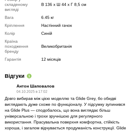
складеному
В 136 x Ш 44 x Г 8,5 см
вигляді
Вага
6.45 кг
Кріплення
Настінний гачок
Колір
Синій
Країна
походження
Великобританія
бренду
Гарантія
12 місяців
Відгуки
1
Антон Шаповалов
04.10.2025 в 17:02
Довго вибирав між цією моделлю та Glide Grey, бо обидві
виглядають дуже схоже по функціоналу. У підсумку зупинився
на Glide Plus — сподобалось, що вона виглядає більш
універсальною і трохи зручнішою для регулярного
використання. Прасувальна поверхня комфортна, стійкість
хороша, і загалом відчувається продуманість конструкції. Glide