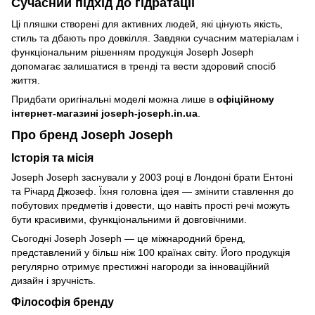
Сучасний підхід до гідратації
Ці пляшки створені для активних людей, які цінують якість,
стиль та дбають про довкілля. Завдяки сучасним матеріалам і
функціональним рішенням продукція Joseph Joseph
допомагає залишатися в тренді та вести здоровий спосіб
життя.
Придбати оригінальні моделі можна лише в
офіційному
інтернет-магазині
joseph-joseph.in.ua
.
Про бренд Joseph Joseph
Історія та місія
Joseph Joseph заснували у 2003 році в Лондоні брати Ентоні
та Річард Джозеф. Їхня головна ідея — змінити ставлення до
побутових предметів і довести, що навіть прості речі можуть
бути красивими, функціональними й довговічними.
Сьогодні Joseph Joseph — це міжнародний бренд,
представлений у більш ніж 100 країнах світу. Його продукція
регулярно отримує престижні нагороди за інноваційний
дизайн і зручність.
Філософія бренду