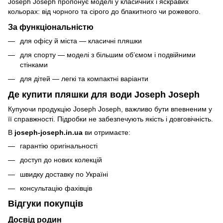
Joseph Joseph пропонує моделі у класичних і яскравих
кольорах: від чорного та сірого до блакитного чи рожевого.
За функціональністю
для офісу й міста — класичні пляшки
для спорту — моделі з більшим об’ємом і подвійними
стінками
для дітей — легкі та компактні варіанти
Де купити пляшки для води Joseph Joseph
Купуючи продукцію Joseph Joseph, важливо бути впевненим у
її справжності. Підробки не забезпечують якість і довговічність.
В
joseph-joseph.in.ua
ви отримаєте:
гарантію оригінальності
доступ до нових колекцій
швидку доставку по Україні
консультацію фахівців
Відгуки покупців
Досвід родин