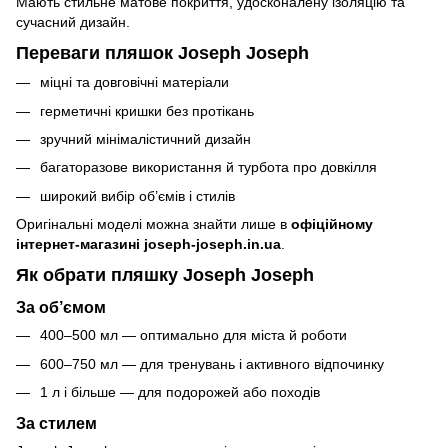
Мають стильне матове покриття, удосконалену ізоляцію та
сучасний дизайн.
Переваги пляшок Joseph Joseph
міцні та довговічні матеріали
герметичні кришки без протікань
зручний мінімалістичний дизайн
багаторазове використання й турбота про довкілля
широкий вибір об’ємів і стилів
Оригінальні моделі можна знайти лише в
офіційному
інтернет-магазині
joseph-joseph.in.ua
.
Як обрати пляшку Joseph Joseph
За об’ємом
400–500 мл — оптимально для міста й роботи
600–750 мл — для тренувань і активного відпочинку
1 л і більше — для подорожей або походів
За стилем