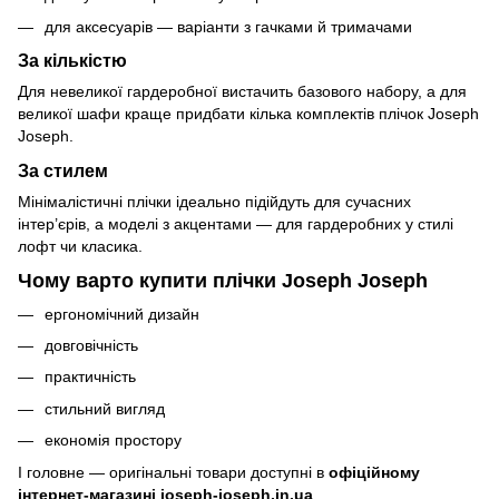
для аксесуарів — варіанти з гачками й тримачами
За кількістю
Для невеликої гардеробної вистачить базового набору, а для
великої шафи краще придбати кілька комплектів плічок Joseph
Joseph.
За стилем
Мінімалістичні плічки ідеально підійдуть для сучасних
інтер’єрів, а моделі з акцентами — для гардеробних у стилі
лофт чи класика.
Чому варто купити плічки Joseph Joseph
ергономічний дизайн
довговічність
практичність
стильний вигляд
економія простору
І головне — оригінальні товари доступні в
офіційному
інтернет-магазині
joseph-joseph.in.ua
.