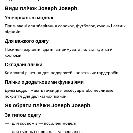
Види плічок Joseph Joseph
Універсальні моделі
Призначені для зберігання сорочок, футболок, суконь і легких
піджаків.
Для важкого одягу
Посилені варіанти, здатні витримувати пальта, куртки й
костюми.
Складані плічки
Компактні рішення для подорожей і невеликих гардеробів.
Плічки з додатковими функціями
Деякі моделі мають гачки для аксесуарів або неслизьке
покриття для делікатних тканин.
Як обрати плічки Joseph Joseph
За типом одягу
для костюмів — посилені моделі
для суконь і сорочок — універсальні