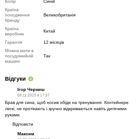
Колір
Синій
Країна
походження
Великобританія
бренду
Країна
Китай
виробник
Гарантія
12 місяців
Можна мити в
посудомийній
Так
машині
Відгуки
2
Ігор Черниш
08.11.2025 в 17:37
Брав для сина, щоб носив обіди на тренування. Контейнери
легкі, не протікають і зручно відкриваються навіть дитячими
руками.
Відповісти
Максим