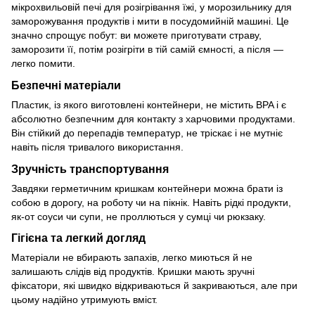
мікрохвильовій печі для розігрівання їжі, у морозильнику для
заморожування продуктів і мити в посудомийній машині. Це
значно спрощує побут: ви можете приготувати страву,
заморозити її, потім розігріти в тій самій ємності, а після —
легко помити.
Безпечні матеріали
Пластик, із якого виготовлені контейнери, не містить BPA і є
абсолютно безпечним для контакту з харчовими продуктами.
Він стійкий до перепадів температур, не тріскає і не мутніє
навіть після тривалого використання.
Зручність транспортування
Завдяки герметичним кришкам контейнери можна брати із
собою в дорогу, на роботу чи на пікнік. Навіть рідкі продукти,
як-от соуси чи супи, не проллються у сумці чи рюкзаку.
Гігієна та легкий догляд
Матеріали не вбирають запахів, легко миються й не
залишають слідів від продуктів. Кришки мають зручні
фіксатори, які швидко відкриваються й закриваються, але при
цьому надійно утримують вміст.