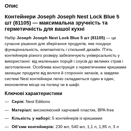
Опис
Контейнери Joseph Joseph Nest Lock Blue 5
шт (81105) — максимальна зручність та
герметичність для вашої кухні
Набір
Joseph Joseph Nest Lock Blue 5 шт (81105)
— це
сучасне рішення для зберігання продуктів, яке поєднує
функціональність, компактність і стильний дизайн. П’ять
контейнерів різного розміру забезпечують універсальність у
використанні: від маленьких порцій і соусів до великих страв і
заготовлення. Особлива конструкція з герметичними кришками
захищає продукти від вологи й сторонніх запахів, а завдяки
системі Nest контейнери легко складаються один в один,
економлячи місце на полиці чи в шафі.
Ключові характеристики
Серія:
Nest Editions
Матеріал:
високоякісний харчовий пластик, BPA-free
Кількість у наборі:
5 контейнерів із кришками
Об’єми контейнерів:
230 мл, 540 мл, 1,1 л, 1,85 л, 3 л