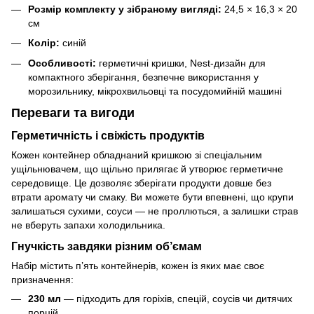
Розмір комплекту у зібраному вигляді:
24,5 × 16,3 × 20
см
Колір:
синій
Особливості:
герметичні кришки, Nest-дизайн для
компактного зберігання, безпечне використання у
морозильнику, мікрохвильовці та посудомийній машині
Переваги та вигоди
Герметичність і свіжість продуктів
Кожен контейнер обладнаний кришкою зі спеціальним
ущільнювачем, що щільно прилягає й утворює герметичне
середовище. Це дозволяє зберігати продукти довше без
втрати аромату чи смаку. Ви можете бути впевнені, що крупи
залишаться сухими, соуси — не проллються, а залишки страв
не вберуть запахи холодильника.
Гнучкість завдяки різним об’ємам
Набір містить п’ять контейнерів, кожен із яких має своє
призначення:
230 мл
— підходить для горіхів, спецій, соусів чи дитячих
порцій.