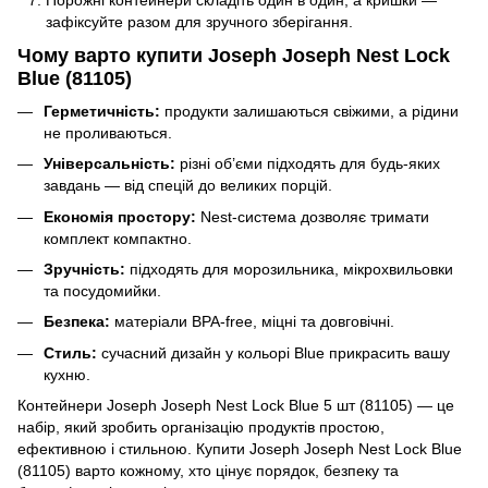
Порожні контейнери складіть один в один, а кришки —
зафіксуйте разом для зручного зберігання.
Чому варто купити Joseph Joseph Nest Lock
Blue (81105)
Герметичність:
продукти залишаються свіжими, а рідини
не проливаються.
Універсальність:
різні об’єми підходять для будь-яких
завдань — від спецій до великих порцій.
Економія простору:
Nest-система дозволяє тримати
комплект компактно.
Зручність:
підходять для морозильника, мікрохвильовки
та посудомийки.
Безпека:
матеріали BPA-free, міцні та довговічні.
Стиль:
сучасний дизайн у кольорі Blue прикрасить вашу
кухню.
Контейнери Joseph Joseph Nest Lock Blue 5 шт (81105) — це
набір, який зробить організацію продуктів простою,
ефективною і стильною. Купити Joseph Joseph Nest Lock Blue
(81105) варто кожному, хто цінує порядок, безпеку та