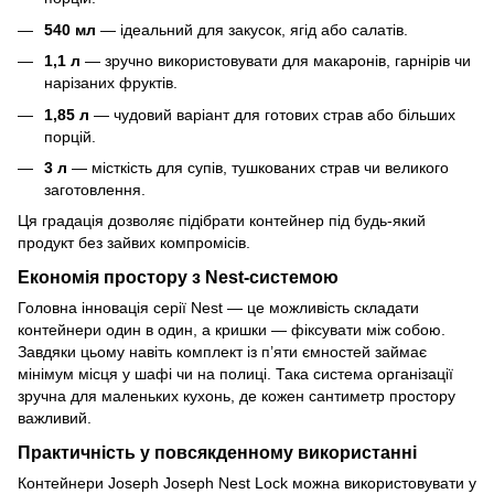
540 мл
— ідеальний для закусок, ягід або салатів.
1,1 л
— зручно використовувати для макаронів, гарнірів чи
нарізаних фруктів.
1,85 л
— чудовий варіант для готових страв або більших
порцій.
3 л
— місткість для супів, тушкованих страв чи великого
заготовлення.
Ця градація дозволяє підібрати контейнер під будь-який
продукт без зайвих компромісів.
Економія простору з Nest-системою
Головна інновація серії Nest — це можливість складати
контейнери один в один, а кришки — фіксувати між собою.
Завдяки цьому навіть комплект із п’яти ємностей займає
мінімум місця у шафі чи на полиці. Така система організації
зручна для маленьких кухонь, де кожен сантиметр простору
важливий.
Практичність у повсякденному використанні
Контейнери Joseph Joseph Nest Lock можна використовувати у