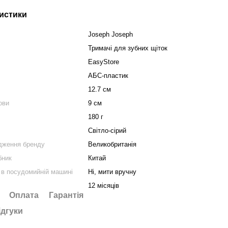
истики
Joseph Joseph
Тримачі для зубних щіток
EasyStore
АБС-пластик
12.7 см
ови
9 см
180 г
Світло-сірий
дження бренду
Великобританія
бник
Китай
в посудомийній машині
Ні, мити вручну
12 місяців
Оплата
Гарантія
ідгуки