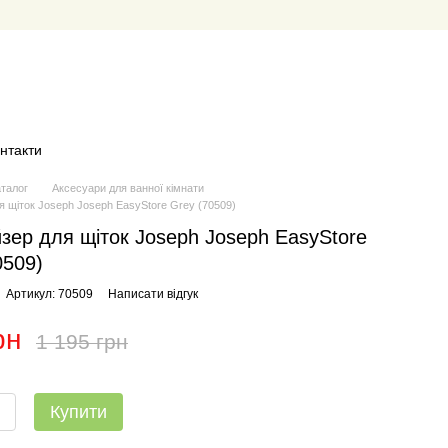
нтакти
аталог
Аксесуари для ванної кімнати
я щіток Joseph Joseph EasyStore Grey (70509)
зер для щіток Joseph Joseph EasyStore
0509)
Артикул: 70509
Написати відгук
рн
1 195 грн
Купити