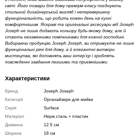
світі. Його товари для дому преміум‑класу поєднують
стильний дизайнерський вигляд і неперевершену
функціональність, що робить кожен день на кухні
комфортнішим. Яскраві та оригінальні аксесуари від Joseph
Joseph не лише додають кольору будь‑якому дому, але й
стають незамінними помічниками для кожної господині.
Вибираючи продукцію Joseph Joseph, ви отримуєте не лише
функціональні речі для дому, а й елегантні витвори
мистецтва, які доповнять ваш інтер’єр і зроблять
повсякденні завдання легшими та приємнішими.
Характеристики
Бренд
Joseph Joseph
Категорії
Органайзери для мийки
Серія
Surface
Матеріал
Нерж.сталь + пластик
Довжина
12.5 см
Ширина
18 см