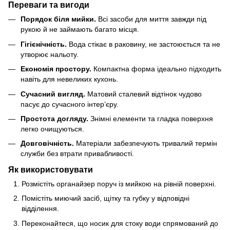
Переваги та вигоди
Порядок біля мийки.
Всі засоби для миття завжди під
рукою й не займають багато місця.
Гігієнічність.
Вода стікає в раковину, не застоюється та не
утворює нальоту.
Економія простору.
Компактна форма ідеально підходить
навіть для невеликих кухонь.
Сучасний вигляд.
Матовий сталевий відтінок чудово
пасує до сучасного інтер’єру.
Простота догляду.
Знімні елементи та гладка поверхня
легко очищуються.
Довговічність.
Матеріали забезпечують тривалий термін
служби без втрати привабливості.
Як використовувати
Розмістіть органайзер поруч із мийкою на рівній поверхні.
Помістіть миючий засіб, щітку та губку у відповідні
відділення.
Переконайтеся, що носик для стоку води спрямований до