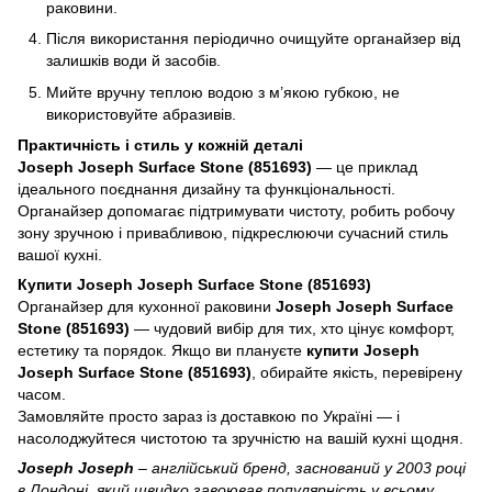
раковини.
Після використання періодично очищуйте органайзер від
залишків води й засобів.
Мийте вручну теплою водою з м’якою губкою, не
використовуйте абразивів.
Практичність і стиль у кожній деталі
Joseph Joseph Surface Stone (851693)
— це приклад
ідеального поєднання дизайну та функціональності.
Органайзер допомагає підтримувати чистоту, робить робочу
зону зручною і привабливою, підкреслюючи сучасний стиль
вашої кухні.
Купити Joseph Joseph Surface Stone (851693)
Органайзер для кухонної раковини
Joseph Joseph Surface
Stone (851693)
— чудовий вибір для тих, хто цінує комфорт,
естетику та порядок. Якщо ви плануєте
купити Joseph
Joseph Surface Stone (851693)
, обирайте якість, перевірену
часом.
Замовляйте просто зараз із доставкою по Україні — і
насолоджуйтеся чистотою та зручністю на вашій кухні щодня.
Joseph Joseph
– англійський бренд, заснований у 2003 році
в Лондоні, який швидко завоював популярність у всьому