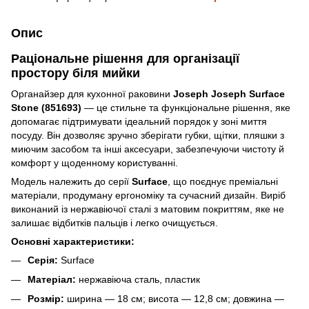
Опис
Раціональне рішення для організації
простору біля мийки
Органайзер для кухонної раковини
Joseph Joseph Surface
Stone (851693)
— це стильне та функціональне рішення, яке
допомагає підтримувати ідеальний порядок у зоні миття
посуду. Він дозволяє зручно зберігати губки, щітки, пляшки з
миючим засобом та інші аксесуари, забезпечуючи чистоту й
комфорт у щоденному користуванні.
Модель належить до серії
Surface
, що поєднує преміальні
матеріали, продуману ергономіку та сучасний дизайн. Виріб
виконаний із нержавіючої сталі з матовим покриттям, яке не
залишає відбитків пальців і легко очищується.
Основні характеристики:
Серія:
Surface
Матеріал:
нержавіюча сталь, пластик
Розмір:
ширина — 18 см; висота — 12,8 см; довжина —