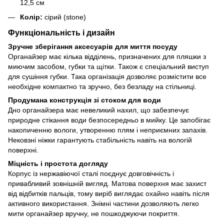
12,5 см
Колір:
сірий (stone)
Функціональність і дизайн
Зручне зберігання аксесуарів для миття посуду
Органайзер має кілька відділень, призначених для пляшки з
миючим засобом, губки та щітки. Також є спеціальний виступ
для сушіння губки. Така організація дозволяє розмістити все
необхідне компактно та зручно, без безладу на стільниці.
Продумана конструкція зі стоком для води
Дно органайзера має невеликий нахил, що забезпечує
природне стікання води безпосередньо в мийку. Це запобігає
накопиченню вологи, утворенню плям і неприємних запахів.
Нековзні ніжки гарантують стабільність навіть на вологій
поверхні.
Міцність і простота догляду
Корпус із нержавіючої сталі поєднує довговічність і
привабливий зовнішній вигляд. Матова поверхня має захист
від відбитків пальців, тому виріб виглядає охайно навіть після
активного використання. Знімні частини дозволяють легко
мити органайзер вручну, не пошкоджуючи покриття.