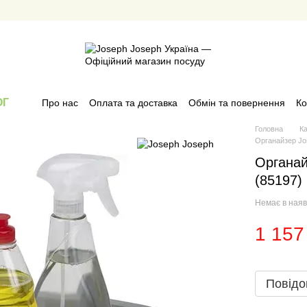
ОГ
Про нас
Оплата та доставка
Обмін та повернення
Ко
Головна
К
Органайзер Jo
Органай
(85197)
Немає в наяв
1 157
Повідо