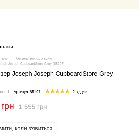
нтакти
аталог
Органайзери для кухні
seph Joseph CupboardStore Grey (85197)
зер Joseph Joseph CupboardStore Grey
ності
Артикул: 85197
2 відгуки
 грн
1 555 грн
мити, коли з'явиться