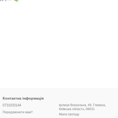
Контактна інформація
0731033144
вулиця Вокзальна, 49, Глеваха,
Київська область, 08631
Передзвонити вам?
Мапа проїзду