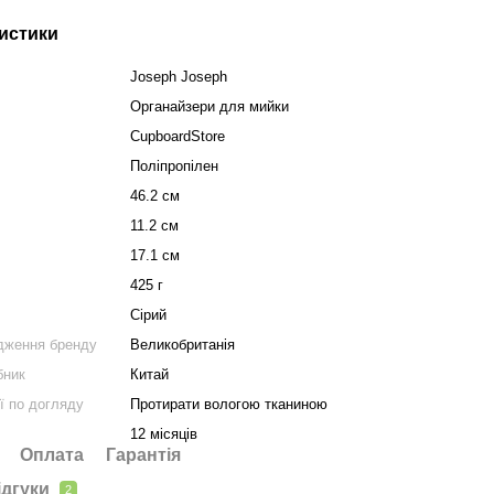
истики
Joseph Joseph
Органайзери для мийки
CupboardStore
Поліпропілен
46.2 см
11.2 см
17.1 см
425 г
Сірий
дження бренду
Великобританія
бник
Китай
ї по догляду
Протирати вологою тканиною
12 місяців
Оплата
Гарантія
ідгуки
2