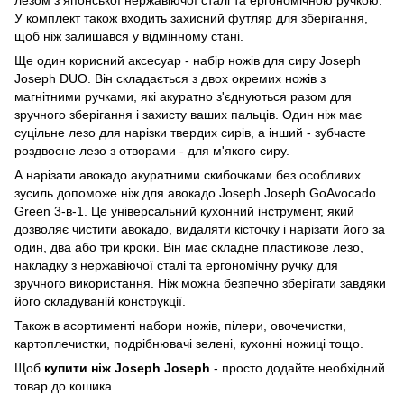
У комплект також входить захисний футляр для зберігання,
щоб ніж залишався у відмінному стані.
Ще один корисний аксесуар - набір ножів для сиру Joseph
Joseph DUO. Він складається з двох окремих ножів з
магнітними ручками, які акуратно з'єднуються разом для
зручного зберігання і захисту ваших пальців. Один ніж має
суцільне лезо для нарізки твердих сирів, а інший - зубчасте
роздвоєне лезо з отворами - для м'якого сиру.
А нарізати авокадо акуратними скибочками без особливих
зусиль допоможе ніж для авокадо Joseph Joseph GoAvocado
Green 3-в-1. Це універсальний кухонний інструмент, який
дозволяє чистити авокадо, видаляти кісточку і нарізати його за
один, два або три кроки. Він має складне пластикове лезо,
накладку з нержавіючої сталі та ергономічну ручку для
зручного використання. Ніж можна безпечно зберігати завдяки
його складуваній конструкції.
Також в асортименті набори ножів, пілери, овочечистки,
картоплечистки, подрібнювачі зелені, кухонні ножиці тощо.
Щоб
купити ніж
Joseph Joseph
- просто додайте необхідний
товар до кошика.