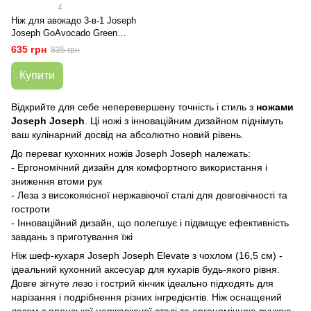
4
Ніж для авокадо 3-в-1 Joseph
Joseph GoAvocado Green
(20112)
635 грн
835 грн
Купити
Відкрийте для себе неперевершену точність і стиль з
ножами
Joseph Joseph
. Ці ножі з інноваційним дизайном піднімуть
ваш кулінарний досвід на абсолютно новий рівень.
До переваг кухонних ножів Joseph Joseph належать:
- Ергономічний дизайн для комфортного використання і
зниження втоми рук
- Леза з високоякісної нержавіючої сталі для довговічності та
гостроти
- Інноваційний дизайн, що полегшує і підвищує ефективність
завдань з приготування їжі
Ніж шеф-кухаря Joseph Joseph Elevate з чохлом (16,5 см) -
ідеальний кухонний аксесуар для кухарів будь-якого рівня.
Довге зігнуте лезо і гострий кінчик ідеально підходять для
нарізання і подрібнення різних інгредієнтів. Ніж оснащений
лезом з японської нержавіючої сталі та ергономічною ручкою.