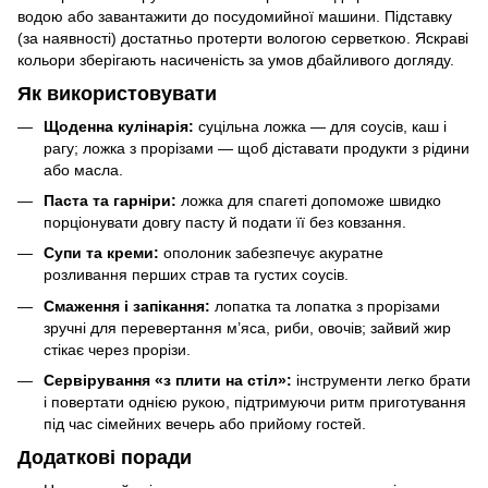
водою або завантажити до посудомийної машини. Підставку
(за наявності) достатньо протерти вологою серветкою. Яскраві
кольори зберігають насиченість за умов дбайливого догляду.
Як використовувати
Щоденна кулінарія:
суцільна ложка — для соусів, каш і
рагу; ложка з прорізами — щоб діставати продукти з рідини
або масла.
Паста та гарніри:
ложка для спагеті допоможе швидко
порціонувати довгу пасту й подати її без ковзання.
Супи та креми:
ополоник забезпечує акуратне
розливання перших страв та густих соусів.
Смаження і запікання:
лопатка та лопатка з прорізами
зручні для перевертання м’яса, риби, овочів; зайвий жир
стікає через прорізи.
Сервірування «з плити на стіл»:
інструменти легко брати
і повертати однією рукою, підтримуючи ритм приготування
під час сімейних вечерь або прийому гостей.
Додаткові поради