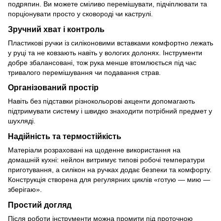
подряпин. Ви можете сміливо перемішувати, підчіплювати та
порціонувати просто у сковороді чи каструлі.
Зручний хват і контроль
Пластикові ручки із силіконовими вставками комфортно лежать
у руці та не ковзають навіть у вологих долонях. Інструменти
добре збалансовані, тож рука менше втомлюється під час
тривалого перемішування чи подавання страв.
Організований простір
Навіть без підставки різнокольорові акценти допомагають
підтримувати систему і швидко знаходити потрібний предмет у
шухляді.
Надійність та термостійкість
Матеріали розраховані на щоденне використання на
домашній кухні: нейлон витримує типові робочі температури
приготування, а силікон на ручках додає безпеки та комфорту.
Конструкція створена для регулярних циклів «готую — мию —
зберігаю».
Простий догляд
Після роботи інструменти можна промити під проточною