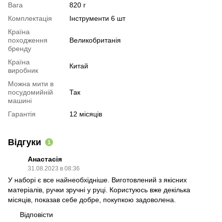
Вага
820 г
Комплектація
Інструменти 6 шт
Країна
походження
Великобританія
бренду
Країна
Китай
виробник
Можна мити в
посудомийній
Так
машині
Гарантія
12 місяців
Відгуки
1
Анастасія
31.08.2023 в 08:36
У наборі є все найнеобхідніше. Виготовлений з якісних
матеріалів, ручки зручні у руці. Користуюсь вже декілька
місяців, показав себе добре, покупкою задоволена.
Відповісти