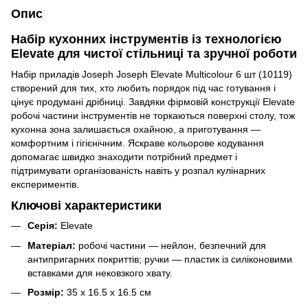
Опис
Набір кухонних інструментів із технологією
Elevate для чистої стільниці та зручної роботи
Набір приладів Joseph Joseph Elevate Multicolour 6 шт (10119)
створений для тих, хто любить порядок під час готування і
цінує продумані дрібниці. Завдяки фірмовій конструкції Elevate
робочі частини інструментів не торкаються поверхні столу, тож
кухонна зона залишається охайною, а приготування —
комфортним і гігієнічним. Яскраве кольорове кодування
допомагає швидко знаходити потрібний предмет і
підтримувати організованість навіть у розпал кулінарних
експериментів.
Ключові характеристики
Серія:
Elevate
Матеріал:
робочі частини — нейлон, безпечний для
антипригарних покриттів; ручки — пластик із силіконовими
вставками для нековзкого хвату.
Розмір:
35 х 16.5 х 16.5 см