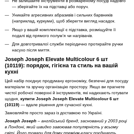
Не залишайте інструменти в розжареному посуді надовго
— зберігайте їх на підставці або поруч.
Уникайте агресивних абразивів і сильних барвників
(наприклад, куркуми), щоб зберегти вигляд насадок.
Якщо у вашій комплектації є підставка, розміщуйте її
подалі від прямого полум’я чи нагрівачів.
Для довготривалої служби періодично протирайте ручки
насухо після миття.
Joseph Joseph Elevate Multicolour 6 шт
(10119): порядок, гігієна та стиль на вашій
кухні
Цей набір поєднує продуману ергономіку, безпечні для посуду
матеріали та зручну організацію простору. Якщо ви прагнете
чистої робочої поверхні й інструментів, які надихають готувати
щодня,
купити Joseph Joseph Elevate Multicolour 6 шт
(10119)
— вдале рішення для сучасної кухні.
Замовляйте просто зараз із доставкою по Україні.
Joseph Joseph
– англійський бренд, заснований у 2003 році
в Лондоні, який швидко завоював популярність у всьому
світі. Його товари для дому преміум-класу поєднують