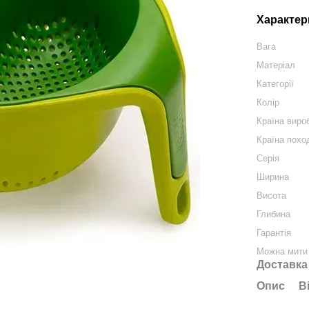
Характер
Вага
Матеріал
Категорії
Колір
Країна виро
Країна похо
Серія
Ширина
Висота
Глибина
Гарантія
Можна мити 
Доставка
Опис
В