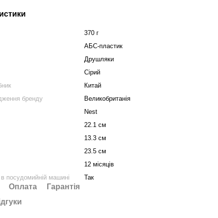
истики
370 г
АБС-пластик
Друшляки
Сірий
бник
Китай
дження бренду
Великобританія
Nest
22.1 см
13.3 см
23.5 см
12 місяців
в посудомийній машині
Так
Оплата
Гарантія
ідгуки