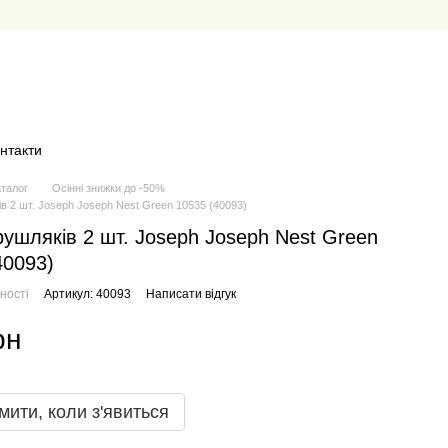
нтакти
аталог
Осінні знижки до -50%
в 2 шт. Joseph Joseph Nest Green 10535 (40093)
рушляків 2 шт. Joseph Joseph Nest Green
40093)
ності
Артикул: 40093
Написати відгук
рн
мити, коли з'явиться