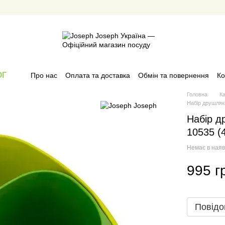
ОГ
Про нас
Оплата та доставка
Обмін та повернення
Ко
Головна
К
Набір друшлякі
Набір д
10535 (
Немає в наяв
995 г
Повідо