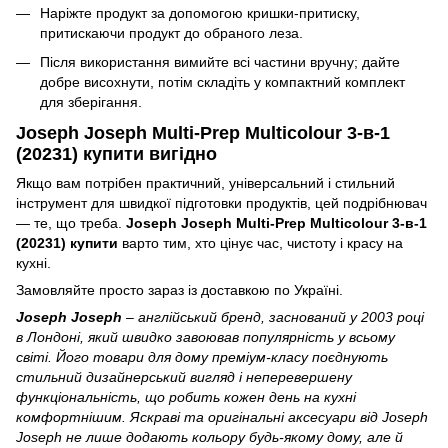
Наріжте продукт за допомогою кришки-притиску,
притискаючи продукт до обраного леза.
Після використання вимийте всі частини вручну; дайте
добре висохнути, потім складіть у компактний комплект
для зберігання.
Joseph Joseph Multi-Prep Multicolour 3-в-1
(20231) купити вигідно
Якщо вам потрібен практичний, універсальний і стильний
інструмент для швидкої підготовки продуктів, цей подрібнювач
— те, що треба.
Joseph Joseph Multi-Prep Multicolour 3-в-1
(20231) купити
варто тим, хто цінує час, чистоту і красу на
кухні.
Замовляйте просто зараз із доставкою по Україні.
Joseph Joseph
– англійський бренд, заснований у 2003 році
в Лондоні, який швидко завоював популярність у всьому
світі. Його товари для дому преміум-класу поєднують
стильний дизайнерський вигляд і неперевершену
функціональність, що робить кожен день на кухні
комфортнішим. Яскраві та оригінальні аксесуари від Joseph
Joseph не лише додають кольору будь-якому дому, але й