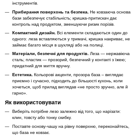
інструментів.
Прибирання поверхонь та безпека.
Не ковзаюча основа
бази забезпечує стабільність; кришка-притискач дає
контроль над продуктом, зменшуючи ризик порізів.
Компактний дизайн.
Всі елементи складаються один до
одного: леза вставляються у тримачі, кришка накриває, не
займає багато місця в шухляді або на полиці.
Матеріали, безпечні для продуктів.
Леза — нержавіюча
сталь; пластик — прозорий, безпечний у контакті з їжею;
придатний для миття вручну.
Естетика.
Кольорові акценти, прозора база – виглядає
приємно і сучасно, підходить до більшості кухонь, коли
хочеться, щоб прилад виглядав «не просто зручно, але й
гарно».
Як використовувати
Виберіть потрібне лезо залежно від того, що нарізати:
клин, товсту або тонку скибку.
Поставте основу-чашу на рівну поверхню, переконайтесь,
що база не ковзає.