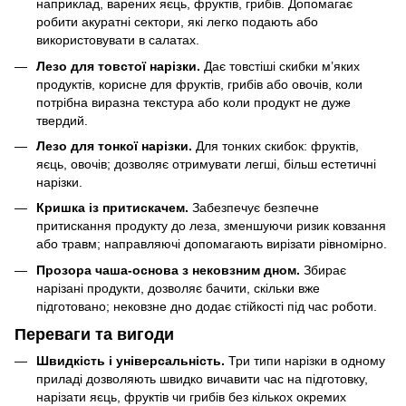
наприклад, варених яєць, фруктів, грибів. Допомагає
робити акуратні сектори, які легко подають або
використовувати в салатах.
Лезо для товстої нарізки.
Дає товстіші скибки м’яких
продуктів, корисне для фруктів, грибів або овочів, коли
потрібна виразна текстура або коли продукт не дуже
твердий.
Лезо для тонкої нарізки.
Для тонких скибок: фруктів,
яєць, овочів; дозволяє отримувати легші, більш естетичні
нарізки.
Кришка із притискачем.
Забезпечує безпечне
притискання продукту до леза, зменшуючи ризик ковзання
або травм; направляючі допомагають вирізати рівномірно.
Прозора чаша-основа з нековзним дном.
Збирає
нарізані продукти, дозволяє бачити, скільки вже
підготовано; нековзне дно додає стійкості під час роботи.
Переваги та вигоди
Швидкість і універсальність.
Три типи нарізки в одному
приладі дозволяють швидко вичавити час на підготовку,
нарізати яєць, фруктів чи грибів без кількох окремих