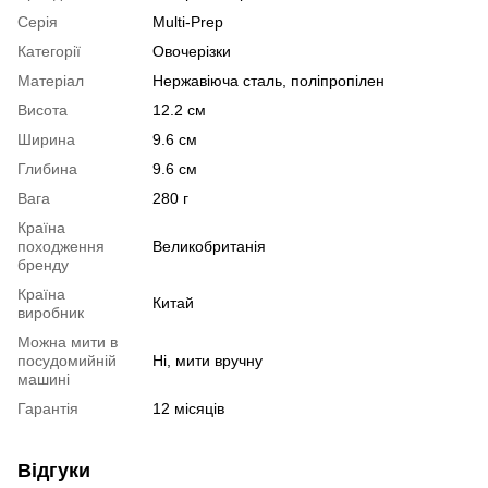
Серія
Multi-Prep
Категорії
Овочерізки
Матеріал
Нержавіюча сталь, поліпропілен
Висота
12.2 см
Ширина
9.6 см
Глибина
9.6 см
Вага
280 г
Країна
походження
Великобританія
бренду
Країна
Китай
виробник
Можна мити в
посудомийній
Ні, мити вручну
машині
Гарантія
12 місяців
Відгуки