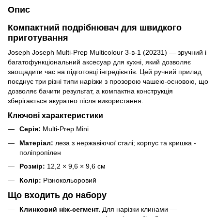
Опис
Компактний подрібнювач для швидкого
приготування
Joseph Joseph Multi-Prep Multicolour 3-в-1 (20231) — зручний і
багатофункціональний аксесуар для кухні, який дозволяє
заощадити час на підготовці інгредієнтів. Цей ручний прилад
поєднує три різні типи нарізки з прозорою чашею-основою, що
дозволяє бачити результат, а компактна конструкція
зберігається акуратно після використання.
Ключові характеристики
Серія:
Multi-Prep Mini
Матеріал:
леза з нержавіючої сталі; корпус та кришка -
поліпропілен
Розмір:
12,2 × 9,6 × 9,6 см
Колір:
Різнокольоровий
Що входить до набору
Клинковий ніж-сегмент.
Для нарізки клинами —