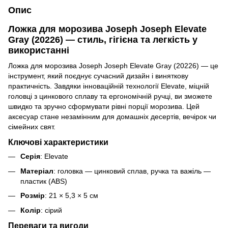
Опис
Ложка для морозива Joseph Joseph Elevate
Gray (20226) — стиль, гігієна та легкість у
використанні
Ложка для морозива Joseph Joseph Elevate Gray (20226) — це
інструмент, який поєднує сучасний дизайн і виняткову
практичність. Завдяки інноваційній технології Elevate, міцній
головці з цинкового сплаву та ергономічній ручці, ви зможете
швидко та зручно сформувати рівні порції морозива. Цей
аксесуар стане незамінним для домашніх десертів, вечірок чи
сімейних свят.
Ключові характеристики
Серія
: Elevate
Матеріал
: головка — цинковий сплав, ручка та важіль —
пластик (ABS)
Розмір
: 21 × 5,3 × 5 см
Колір
: сірий
Переваги та вигоди