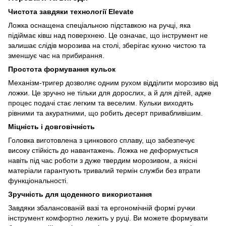
Чистота завдяки технології Elevate
Ложка оснащена спеціальною підставкою на ручці, яка
підіймає ківш над поверхнею. Це означає, що інструмент не
залишає слідів морозива на столі, зберігає кухню чистою та
зменшує час на прибирання.
Простота формування кульок
Механізм-тригер дозволяє одним рухом відділити морозиво від
ложки. Це зручно не тільки для дорослих, а й для дітей, адже
процес подачі стає легким та веселим. Кульки виходять
рівними та акуратними, що робить десерт привабливішим.
Міцність і довговічність
Головка виготовлена з цинкового сплаву, що забезпечує
високу стійкість до навантажень. Ложка не деформується
навіть під час роботи з дуже твердим морозивом, а якісні
матеріали гарантують тривалий термін служби без втрати
функціональності.
Зручність для щоденного використання
Завдяки збалансованій вазі та ергономічній формі ручки
інструмент комфортно лежить у руці. Ви можете формувати