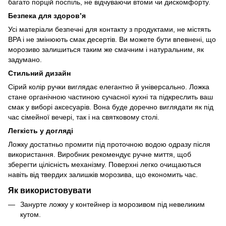
багато порцій поспіль, не відчуваючи втоми чи дискомфорту.
Безпека для здоров’я
Усі матеріали безпечні для контакту з продуктами, не містять
BPA і не змінюють смак десертів. Ви можете бути впевнені, що
морозиво залишиться таким же смачним і натуральним, як
задумано.
Стильний дизайн
Сірий колір ручки виглядає елегантно й універсально. Ложка
стане органічною частиною сучасної кухні та підкреслить ваш
смак у виборі аксесуарів. Вона буде доречно виглядати як під
час сімейної вечері, так і на святковому столі.
Легкість у догляді
Ложку достатньо промити під проточною водою одразу після
використання. Виробник рекомендує ручне миття, щоб
зберегти цілісність механізму. Поверхні легко очищаються
навіть від твердих залишків морозива, що економить час.
Як використовувати
Занурте ложку у контейнер із морозивом під невеликим
кутом.