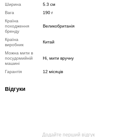
Ширина
5.3 см
Вага
190 г
Країна
походження
Великобританія
бренду
Країна
Китай
виробник
Можна мити в
посудомийній
Ні, мити вручну
машині
Гарантія
12 місяців
Відгуки
Додайте перший відгук