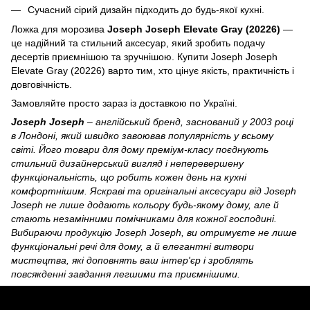
Сучасний сірий дизайн підходить до будь-якої кухні.
Ложка для морозива
Joseph Joseph Elevate Gray (20226)
—
це надійний та стильний аксесуар, який зробить подачу
десертів приємнішою та зручнішою. Купити Joseph Joseph
Elevate Gray (20226) варто тим, хто цінує якість, практичність і
довговічність.
Замовляйте просто зараз із доставкою по Україні.
Joseph Joseph
– англійський бренд, заснований у 2003 році
в Лондоні, який швидко завоював популярність у всьому
світі. Його товари для дому преміум-класу поєднують
стильний дизайнерський вигляд і неперевершену
функціональність, що робить кожен день на кухні
комфортнішим. Яскраві та оригінальні аксесуари від Joseph
Joseph не лише додають кольору будь-якому дому, але й
стають незамінними помічниками для кожної господині.
Вибираючи продукцію Joseph Joseph, ви отримуєте не лише
функціональні речі для дому, а й елегантні витвори
мистецтва, які доповнять ваш інтер'єр і зроблять
повсякденні завдання легшими та приємнішими.