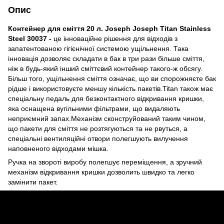
Опис
Контейнер для сміття 20 л. Joseph Joseph Titan Stainless
Steel 30037 -
це інноваційне рішення для відходів з
запатентованою гігієнічної системою ущільнення. Така
інновація дозволяє складати в бак в три рази більше сміття,
ніж в будь-який інший сміттєвий контейнер такого-ж обсягу.
Більш того, ущільнення сміття означає, що ви спорожняєте бак
рідше і використовуєте меншу кількість пакетів.Titan також має
спеціальну педaль для безконтактного відкривання кришки,
яка оснащена вугільними фільтрами, що видаляють
неприємний запах.Механізм сконструйований таким чином,
що пакети для сміття не розтягуються та не рвуться, а
спеціальні вентиляційні отвори полегшують вилучення
наповненого відходами мішка.
Ручка на звороті виробу полегшує переміщення, а зручний
механізм відкривання кришки дозволить швидко та легко
замінити пакет.