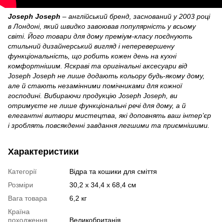
Joseph Joseph
– англійський бренд, заснований у 2003 році
в Лондоні, який швидко завоював популярність у всьому
світі. Його товари для дому преміум‑класу поєднують
стильний дизайнерський вигляд і неперевершену
функціональність, що робить кожен день на кухні
комфортнішим. Яскраві та оригінальні аксесуари від
Joseph Joseph не лише додають кольору будь‑якому дому,
але й стають незамінними помічниками для кожної
господині. Вибираючи
продукцію
Joseph Joseph, ви
отримуєте не лише функціональні речі для дому, а й
елегантні витвори мистецтва, які доповнять ваш інтер’єр
і зроблять повсякденні завдання легшими та приємнішими.
Характеристики
Категорії
Відра та кошики для сміття
Розміри
30,2 x 34,4 x 68,4 см
Вага товара
6,2 кг
Країна
походження
Великобританія