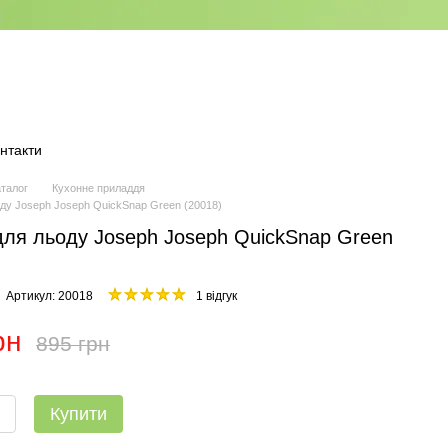
нтакти
аталог
Кухонне приладдя
ду Joseph Joseph QuickSnap Green (20018)
ля льоду Joseph Joseph QuickSnap Green
Артикул: 20018
1 відгук
рн
895 грн
Купити