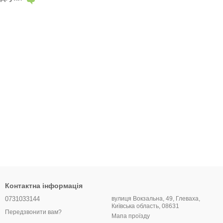
Контактна інформація
0731033144
вулиця Вокзальна, 49, Глеваха,
Київська область, 08631
Передзвонити вам?
Мапа проїзду