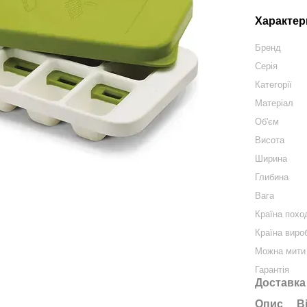
Характер
Бренд
Серія
Категорії
Матеріал
Об'єм
Висота
Ширина
Глибина
Вага
Країна похо
Країна виро
Можна мити 
Гарантія
Доставка
Опис
В