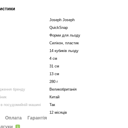
истики
Joseph Joseph
QuickSnap
Форми для льоду
Силікон, пластик
14 кубиків льоду
4 см
31 см
13 см
280 г
дження бренду
Великобританія
бник
Китай
в посудомийній машині
Так
12 місяців
Оплата
Гарантія
ідгуки
1