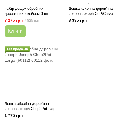
2
Набір дощок обробних
Дошка кухонна дерев'яна
дерев'яних з кейсом 3 шт.
Joseph Joseph Cut&Carve
Joseph Joseph Folio 60229
(60142)
7 275 грн
3 335 грн
7 825 грн
Купити
Топ продажів
Дошка обробна дерев'яна
Joseph Joseph Chop2Pot Large
(60112)
1 775 грн